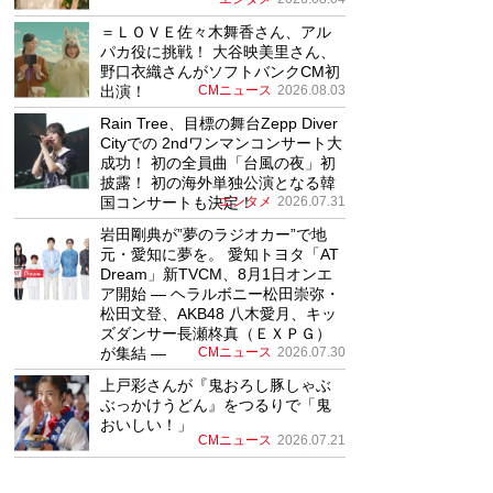
＝ＬＯＶＥ佐々木舞香さん、アル
パカ役に挑戦！ 大谷映美里さん、
野口衣織さんがソフトバンクCM初
出演！
CMニュース
2026.08.03
Rain Tree、目標の舞台Zepp Diver
Cityでの 2ndワンマンコンサート大
成功！ 初の全員曲「台風の夜」初
披露！ 初の海外単独公演となる韓
国コンサートも決定！
エンタメ
2026.07.31
岩田剛典が”夢のラジオカー”で地
元・愛知に夢を。 愛知トヨタ「AT
Dream」新TVCM、8月1日オンエ
ア開始 ― ヘラルボニー松田崇弥・
松田文登、AKB48 八木愛月、キッ
ズダンサー長瀬柊真（ＥＸＰＧ）
が集結 ―
CMニュース
2026.07.30
上戸彩さんが『鬼おろし豚しゃぶ
ぶっかけうどん』をつるりで「鬼
おいしい！」
CMニュース
2026.07.21