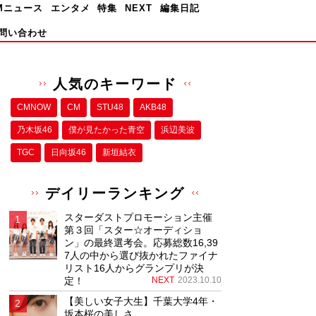
Mニュース
エンタメ
特集
NEXT
編集日記
問い合わせ
人気のキーワード
CMNOW
CM
STU48
AKB48
乃木坂46
僕が⾒たかった⻘空
浜辺美波
TGC
日向坂46
新垣結衣
デイリーランキング
スターダストプロモーション主催
第３回「スター☆オーディショ
ン」の最終選考会。応募総数16,39
7人の中から選び抜かれたファイナ
リスト16人からグランプリが決
定！
NEXT
2023.10.10
【美しい女子大生】千葉大学4年・
坂本桜の美しさ