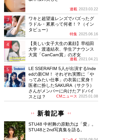
連載
2023.03.22
ワキと超望遠レンズでバズったグ
ラドル・累累って何者！？（イン
タビュー）
特集
2025.06.16
【美しい女子大生の素顔】早稲田
大学・渡邉結衣、学生アナウンス
大賞「CanCam賞」の才女
連載
2021.04.21
LE SSERAFIM 5人が出演するInde
edの新CM！ それぞれ実際に「や
ってみたい仕事」の衣装に変身！
医者に扮したSAKURA（サクラ）
さんがメンバーに向けたアドバイ
スとは？
CMニュース
2025.01.08
新着記事
STU48 中村舞の原動力は「愛」。
STU48と2nd写真集を語る。
エンタメ
2026.08.04