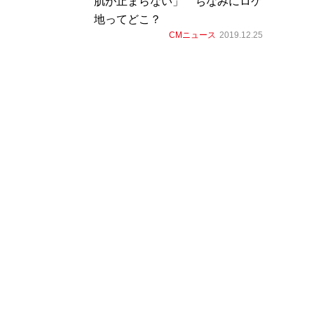
肌が止まらない」 ちなみにロケ
地ってどこ？
CMニュース
2019.12.25