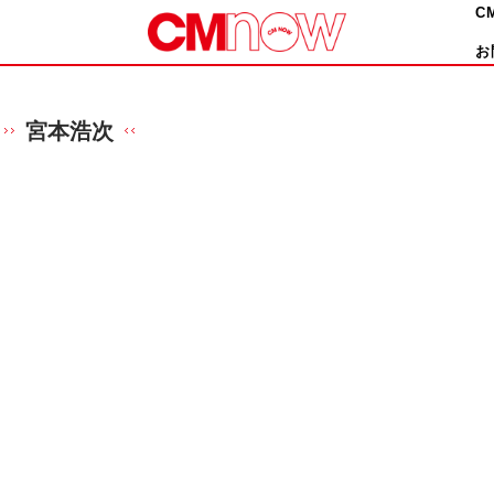
C
お
宮本浩次