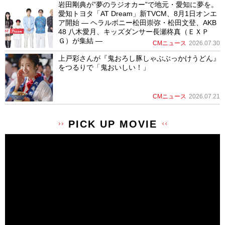
岩田剛典が”夢のラジオカー”で地元・愛知に夢を。
愛知トヨタ「AT Dream」新TVCM、8月1日オンエ
ア開始 ― ヘラルボニー松田崇弥・松田文登、AKB
48 八木愛月、キッズダンサー長瀬柊真（ＥＸＰ
Ｇ）が集結 ―
CMニュース
2026.07.30
上戸彩さんが『鬼おろし豚しゃぶぶっかけうどん』
をつるりで「鬼おいしい！」
CMニュース
2026.07.21
PICK UP MOVIE