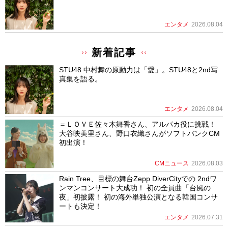
エンタメ
2026.08.04
新着記事
STU48 中村舞の原動力は「愛」。STU48と2nd写
真集を語る。
エンタメ
2026.08.04
＝ＬＯＶＥ佐々木舞香さん、アルパカ役に挑戦！
大谷映美里さん、野口衣織さんがソフトバンクCM
初出演！
CMニュース
2026.08.03
Rain Tree、目標の舞台Zepp DiverCityでの 2ndワ
ンマンコンサート大成功！ 初の全員曲「台風の
夜」初披露！ 初の海外単独公演となる韓国コンサ
ートも決定！
エンタメ
2026.07.31