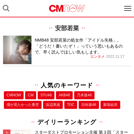
安部若菜
NMB48 安部若菜の処女作「アイドル失格」。
「どうだ！書いたぞ！」っていう思いもあるの
で、早く読んでほしい気もします。
エンタメ
2022.11.17
人気のキーワード
CMNOW
CM
STU48
AKB48
乃木坂46
僕が⾒たかった⻘空
浜辺美波
TGC
日向坂46
新垣結衣
デイリーランキング
スターダストプロモーション主催 第３回「スター