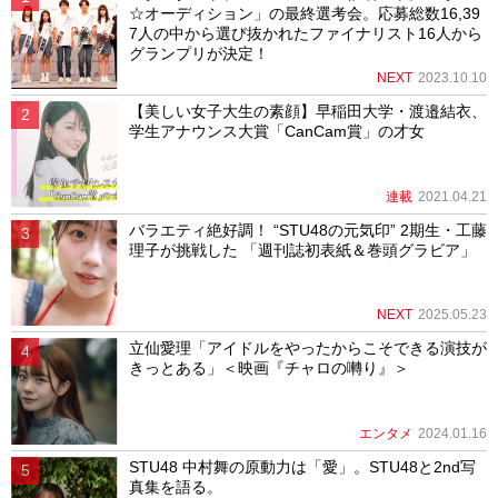
☆オーディション」の最終選考会。応募総数16,39
7人の中から選び抜かれたファイナリスト16人から
グランプリが決定！
NEXT
2023.10.10
【美しい女子大生の素顔】早稲田大学・渡邉結衣、
学生アナウンス大賞「CanCam賞」の才女
連載
2021.04.21
バラエティ絶好調！ “STU48の元気印” 2期生・工藤
理子が挑戦した 「週刊誌初表紙＆巻頭グラビア」
NEXT
2025.05.23
立仙愛理「アイドルをやったからこそできる演技が
きっとある」＜映画『チャロの囀り』＞
エンタメ
2024.01.16
STU48 中村舞の原動力は「愛」。STU48と2nd写
真集を語る。