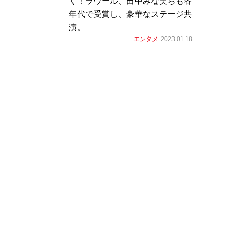
く！ラウール、田中みな実らも各
年代で受賞し、豪華なステージ共
演。
エンタメ
2023.01.18