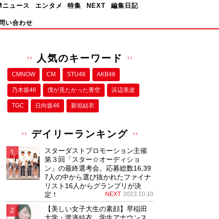
Mニュース
エンタメ
特集
NEXT
編集日記
問い合わせ
人気のキーワード
CMNOW
CM
STU48
AKB48
乃木坂46
僕が⾒たかった⻘空
浜辺美波
TGC
日向坂46
新垣結衣
デイリーランキング
スターダストプロモーション主催
第３回「スター☆オーディショ
ン」の最終選考会。応募総数16,39
7人の中から選び抜かれたファイナ
リスト16人からグランプリが決
定！
NEXT
2023.10.10
【美しい女子大生の素顔】早稲田
大学・渡邉結衣、学生アナウンス