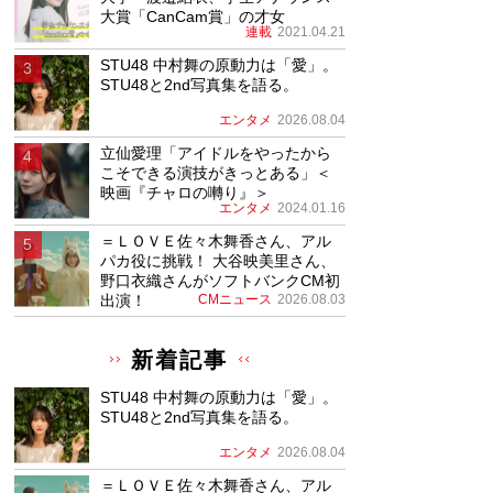
大賞「CanCam賞」の才女
連載
2021.04.21
STU48 中村舞の原動力は「愛」。
STU48と2nd写真集を語る。
エンタメ
2026.08.04
立仙愛理「アイドルをやったから
こそできる演技がきっとある」＜
映画『チャロの囀り』＞
エンタメ
2024.01.16
＝ＬＯＶＥ佐々木舞香さん、アル
パカ役に挑戦！ 大谷映美里さん、
野口衣織さんがソフトバンクCM初
出演！
CMニュース
2026.08.03
新着記事
STU48 中村舞の原動力は「愛」。
STU48と2nd写真集を語る。
エンタメ
2026.08.04
＝ＬＯＶＥ佐々木舞香さん、アル