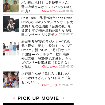
パカ役に挑戦！ 大谷映美里さん、
野口衣織さんがソフトバンクCM初
出演！
CMニュース
2026.08.03
Rain Tree、目標の舞台Zepp Diver
Cityでの 2ndワンマンコンサート大
成功！ 初の全員曲「台風の夜」初
披露！ 初の海外単独公演となる韓
国コンサートも決定！
エンタメ
2026.07.31
岩田剛典が”夢のラジオカー”で地
元・愛知に夢を。 愛知トヨタ「AT
Dream」新TVCM、8月1日オンエ
ア開始 ― ヘラルボニー松田崇弥・
松田文登、AKB48 八木愛月、キッ
ズダンサー長瀬柊真（ＥＸＰＧ）
が集結 ―
CMニュース
2026.07.30
上戸彩さんが『鬼おろし豚しゃぶ
ぶっかけうどん』をつるりで「鬼
おいしい！」
CMニュース
2026.07.21
PICK UP MOVIE