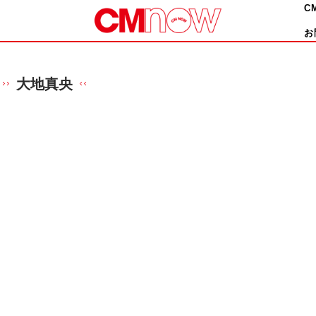
C
お
大地真央