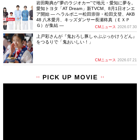
岩田剛典が”夢のラジオカー”で地元・愛知に夢を。
愛知トヨタ「AT Dream」新TVCM、8月1日オンエ
ア開始 ― ヘラルボニー松田崇弥・松田文登、AKB
48 八木愛月、キッズダンサー長瀬柊真（ＥＸＰ
Ｇ）が集結 ―
CMニュース
2026.07.30
上戸彩さんが『鬼おろし豚しゃぶぶっかけうどん』
をつるりで「鬼おいしい！」
CMニュース
2026.07.21
PICK UP MOVIE