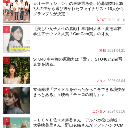
☆オーディション」の最終選考会。応募総数16,39
7人の中から選び抜かれたファイナリスト16人から
グランプリが決定！
NEXT
2023.10.10
【美しい女子大生の素顔】早稲田大学・渡邉結衣、
学生アナウンス大賞「CanCam賞」の才女
連載
2021.04.21
STU48 中村舞の原動力は「愛」。STU48と2nd写
真集を語る。
エンタメ
2026.08.04
立仙愛理「アイドルをやったからこそできる演技が
きっとある」＜映画『チャロの囀り』＞
エンタメ
2024.01.16
＝ＬＯＶＥ佐々木舞香さん、アルパカ役に挑戦！
大谷映美里さん、野口衣織さんがソフトバンクCM