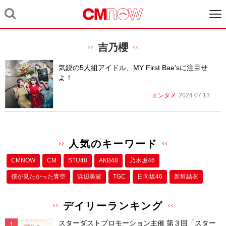
吉乃櫻
気鋭の5人組アイドル、MY First Bae’sに注目せ
よ！
エンタメ
2024.07.13
人気のキーワード
CMNOW
CM
STU48
AKB48
乃木坂46
僕が⾒たかった⻘空
浜辺美波
TGC
日向坂46
新垣結衣
デイリーランキング
スターダストプロモーション主催 第３回「スター