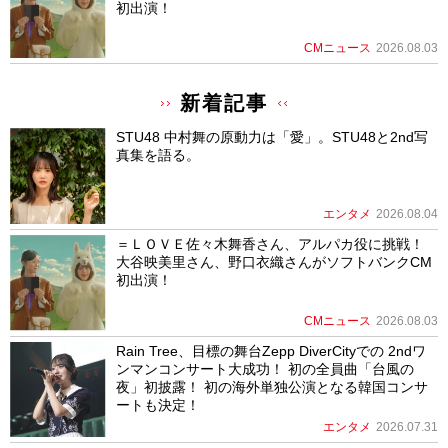
初出演！
CMニュース
2026.08.03
新着記事
STU48 中村舞の原動力は「愛」。STU48と2nd写
真集を語る。
エンタメ
2026.08.04
＝ＬＯＶＥ佐々木舞香さん、アルパカ役に挑戦！
大谷映美里さん、野口衣織さんがソフトバンクCM
初出演！
CMニュース
2026.08.03
Rain Tree、目標の舞台Zepp DiverCityでの 2ndワ
ンマンコンサート大成功！ 初の全員曲「台風の
夜」初披露！ 初の海外単独公演となる韓国コンサ
ートも決定！
エンタメ
2026.07.31