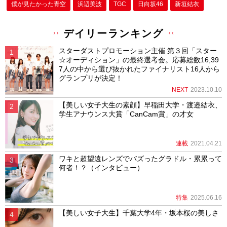
僕が⾒たかった⻘空
浜辺美波
TGC
日向坂46
新垣結衣
デイリーランキング
スターダストプロモーション主催 第３回「スター
☆オーディション」の最終選考会。応募総数16,39
7人の中から選び抜かれたファイナリスト16人から
グランプリが決定！
NEXT
2023.10.10
【美しい女子大生の素顔】早稲田大学・渡邉結衣、
学生アナウンス大賞「CanCam賞」の才女
連載
2021.04.21
ワキと超望遠レンズでバズったグラドル・累累って
何者！？（インタビュー）
特集
2025.06.16
【美しい女子大生】千葉大学4年・坂本桜の美しさ