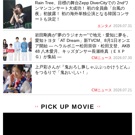
Rain Tree、目標の舞台Zepp DiverCityでの 2ndワ
ンマンコンサート大成功！ 初の全員曲「台風の
夜」初披露！ 初の海外単独公演となる韓国コンサ
ートも決定！
エンタメ
2026.07.31
岩田剛典が”夢のラジオカー”で地元・愛知に夢を。
愛知トヨタ「AT Dream」新TVCM、8月1日オンエ
ア開始 ― ヘラルボニー松田崇弥・松田文登、AKB
48 八木愛月、キッズダンサー長瀬柊真（ＥＸＰ
Ｇ）が集結 ―
CMニュース
2026.07.30
上戸彩さんが『鬼おろし豚しゃぶぶっかけうどん』
をつるりで「鬼おいしい！」
CMニュース
2026.07.21
PICK UP MOVIE