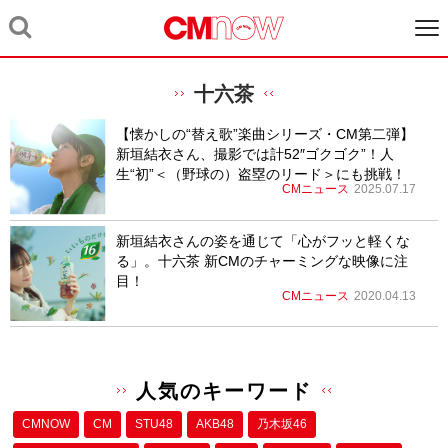
十六茶
【懐かしの“替え歌”楽曲シリーズ・CM第二弾】
新垣結衣さん、撮影では計52″ゴクゴク”！人
生“初”＜（野球の）盗塁のリード＞にも挑戦！
CMニュース
2025.07.17
新垣結衣さんの姿を通じて「心がフッと軽くな
る」。十六茶 新CMのチャーミングな映像に注
目！
CMニュース
2020.04.13
人気のキーワード
CMNOW
CM
STU48
AKB48
乃木坂46