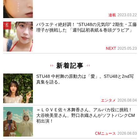
連載
2023.03.22
バラエティ絶好調！ “STU48の元気印” 2期生・工藤
理子が挑戦した 「週刊誌初表紙＆巻頭グラビア」
NEXT
2025.05.23
新着記事
STU48 中村舞の原動力は「愛」。STU48と2nd写
真集を語る。
エンタメ
2026.08.04
＝ＬＯＶＥ佐々木舞香さん、アルパカ役に挑戦！
大谷映美里さん、野口衣織さんがソフトバンクCM
初出演！
CMニュース
2026.08.03