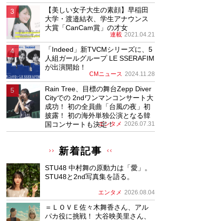
【美しい女子大生の素顔】早稲田
大学・渡邉結衣、学生アナウンス
大賞「CanCam賞」の才女
連載
2021.04.21
「Indeed」新TVCMシリーズに、5
人組ガールグループ LE SSERAFIM
が出演開始！
CMニュース
2024.11.28
Rain Tree、目標の舞台Zepp Diver
Cityでの 2ndワンマンコンサート大
成功！ 初の全員曲「台風の夜」初
披露！ 初の海外単独公演となる韓
国コンサートも決定！
エンタメ
2026.07.31
新着記事
STU48 中村舞の原動力は「愛」。
STU48と2nd写真集を語る。
エンタメ
2026.08.04
＝ＬＯＶＥ佐々木舞香さん、アル
パカ役に挑戦！ 大谷映美里さん、