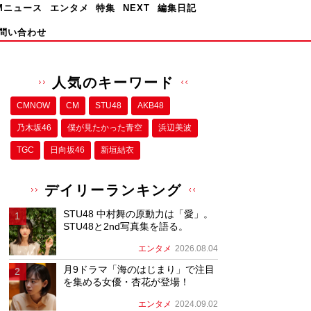
Mニュース
エンタメ
特集
NEXT
編集日記
問い合わせ
人気のキーワード
CMNOW
CM
STU48
AKB48
乃木坂46
僕が⾒たかった⻘空
浜辺美波
TGC
日向坂46
新垣結衣
デイリーランキング
STU48 中村舞の原動力は「愛」。
STU48と2nd写真集を語る。
エンタメ
2026.08.04
月9ドラマ「海のはじまり」で注目
を集める女優・杏花が登場！
エンタメ
2024.09.02