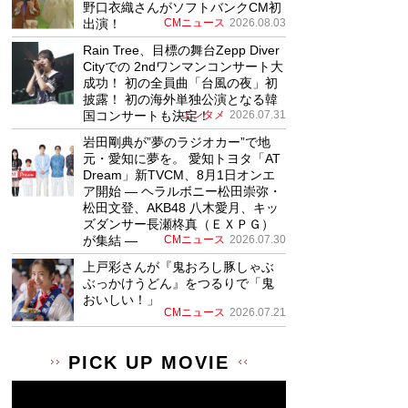
野口衣織さんがソフトバンクCM初
出演！
CMニュース
2026.08.03
Rain Tree、目標の舞台Zepp Diver
Cityでの 2ndワンマンコンサート大
成功！ 初の全員曲「台風の夜」初
披露！ 初の海外単独公演となる韓
国コンサートも決定！
エンタメ
2026.07.31
岩田剛典が”夢のラジオカー”で地
元・愛知に夢を。 愛知トヨタ「AT
Dream」新TVCM、8月1日オンエ
ア開始 ― ヘラルボニー松田崇弥・
松田文登、AKB48 八木愛月、キッ
ズダンサー長瀬柊真（ＥＸＰＧ）
が集結 ―
CMニュース
2026.07.30
上戸彩さんが『鬼おろし豚しゃぶ
ぶっかけうどん』をつるりで「鬼
おいしい！」
CMニュース
2026.07.21
PICK UP MOVIE