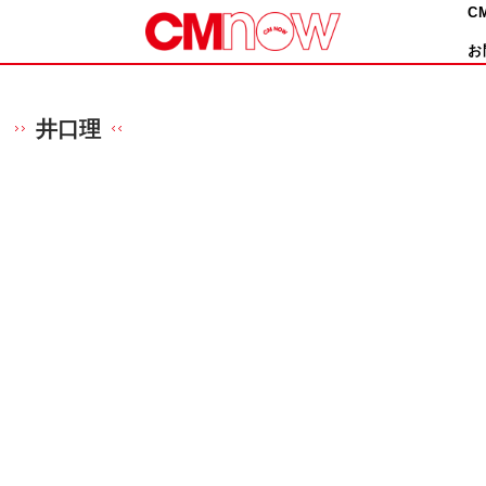
C
お
井口理