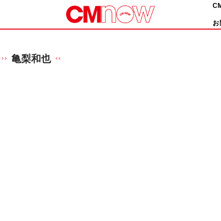
C
お
亀梨和也