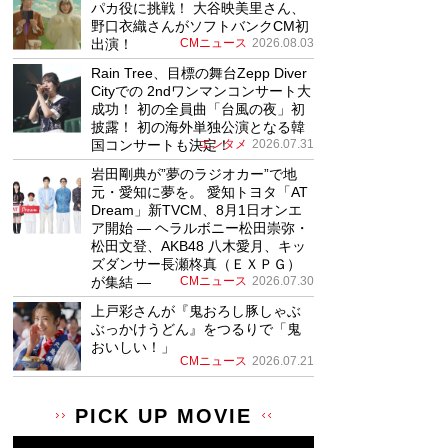
パカ役に挑戦！ 大谷映美里さん、
野口衣織さんがソフトバンクCM初
出演！
CMニュース
2026.08.03
Rain Tree、目標の舞台Zepp Diver
Cityでの 2ndワンマンコンサート大
成功！ 初の全員曲「台風の夜」初
披露！ 初の海外単独公演となる韓
国コンサートも決定！
エンタメ
2026.07.31
岩田剛典が”夢のラジオカー”で地
元・愛知に夢を。 愛知トヨタ「AT
Dream」新TVCM、8月1日オンエ
ア開始 ― ヘラルボニー松田崇弥・
松田文登、AKB48 八木愛月、キッ
ズダンサー長瀬柊真（ＥＸＰＧ）
が集結 ―
CMニュース
2026.07.30
上戸彩さんが『鬼おろし豚しゃぶ
ぶっかけうどん』をつるりで「鬼
おいしい！」
CMニュース
2026.07.21
PICK UP MOVIE