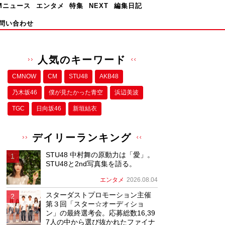
Mニュース
エンタメ
特集
NEXT
編集日記
問い合わせ
人気のキーワード
CMNOW
CM
STU48
AKB48
乃木坂46
僕が⾒たかった⻘空
浜辺美波
TGC
日向坂46
新垣結衣
デイリーランキング
STU48 中村舞の原動力は「愛」。
STU48と2nd写真集を語る。
エンタメ
2026.08.04
スターダストプロモーション主催
第３回「スター☆オーディショ
ン」の最終選考会。応募総数16,39
7人の中から選び抜かれたファイナ