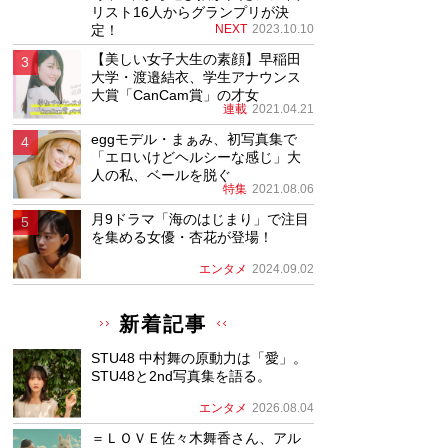
リスト16人からグランプリが決
定！
NEXT
2023.10.10
【美しい女子大生の素顔】早稲田
大学・渡邉結衣、学生アナウンス
大賞「CanCam賞」の才女
連載
2021.04.21
eggモデル・まぁみ、初写真集で
「エロいけどヘルシーな感じ」大
人の私、ベールを脱ぐ
特集
2021.08.06
月9ドラマ「海のはじまり」で注目
を集める女優・杏花が登場！
エンタメ
2024.09.02
新着記事
STU48 中村舞の原動力は「愛」。
STU48と2nd写真集を語る。
エンタメ
2026.08.04
＝ＬＯＶＥ佐々木舞香さん、アル