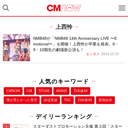
上西怜
NMB48が「NMB48 14th Anniversary LIVE 〜E
motional〜」を開催！上西怜が卒業を発表。8・
9・10期生の劇場新公演も！
エンタメ
2024.10.10
人気のキーワード
CMNOW
CM
STU48
AKB48
乃木坂46
僕が⾒たかった⻘空
浜辺美波
TGC
日向坂46
新垣結衣
デイリーランキング
スターダストプロモーション主催 第３回「スター