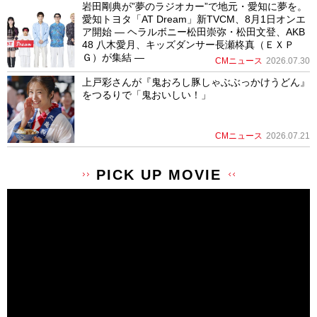
岩田剛典が”夢のラジオカー”で地元・愛知に夢を。
愛知トヨタ「AT Dream」新TVCM、8月1日オンエ
ア開始 ― ヘラルボニー松田崇弥・松田文登、AKB
48 八木愛月、キッズダンサー長瀬柊真（ＥＸＰ
Ｇ）が集結 ―
CMニュース
2026.07.30
上戸彩さんが『鬼おろし豚しゃぶぶっかけうどん』
をつるりで「鬼おいしい！」
CMニュース
2026.07.21
PICK UP MOVIE