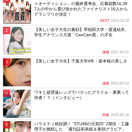
☆オーディション」の最終選考会。応募総数16,39
7人の中から選び抜かれたファイナリスト16人から
グランプリが決定！
NEXT
2023.10.10
【美しい女子大生の素顔】早稲田大学・渡邉結衣、
学生アナウンス大賞「CanCam賞」の才女
連載
2021.04.21
【美しい女子大生】千葉大学4年・坂本桜の美しさ
連載
2023.03.22
ワキと超望遠レンズでバズったグラドル・累累って
何者！？（インタビュー）
特集
2025.06.16
バラエティ絶好調！ “STU48の元気印” 2期生・工藤
理子が挑戦した 「週刊誌初表紙＆巻頭グラビア」