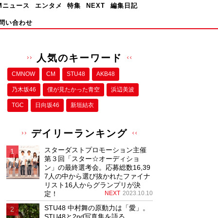
Mニュース
エンタメ
特集
NEXT
編集日記
問い合わせ
人気のキーワード
CMNOW
CM
STU48
AKB48
乃木坂46
僕が⾒たかった⻘空
浜辺美波
TGC
日向坂46
新垣結衣
デイリーランキング
スターダストプロモーション主催
第３回「スター☆オーディショ
ン」の最終選考会。応募総数16,39
7人の中から選び抜かれたファイナ
リスト16人からグランプリが決
定！
NEXT
2023.10.10
STU48 中村舞の原動力は「愛」。
STU48と2nd写真集を語る。