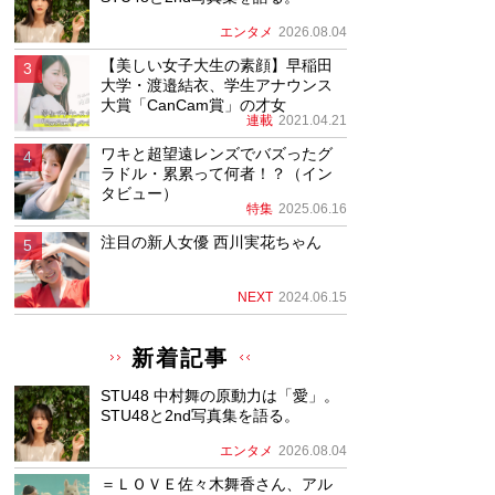
エンタメ
2026.08.04
【美しい女子大生の素顔】早稲田
大学・渡邉結衣、学生アナウンス
大賞「CanCam賞」の才女
連載
2021.04.21
ワキと超望遠レンズでバズったグ
ラドル・累累って何者！？（イン
タビュー）
特集
2025.06.16
注目の新人女優 西川実花ちゃん
NEXT
2024.06.15
新着記事
STU48 中村舞の原動力は「愛」。
STU48と2nd写真集を語る。
エンタメ
2026.08.04
＝ＬＯＶＥ佐々木舞香さん、アル