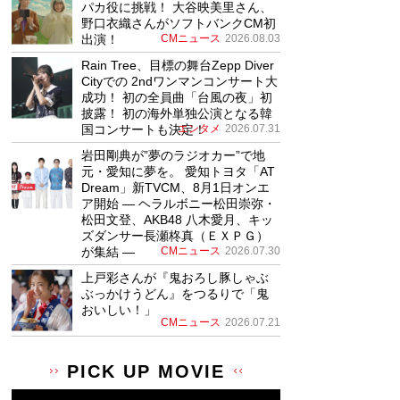
パカ役に挑戦！ 大谷映美里さん、
野口衣織さんがソフトバンクCM初
出演！
CMニュース
2026.08.03
Rain Tree、目標の舞台Zepp Diver
Cityでの 2ndワンマンコンサート大
成功！ 初の全員曲「台風の夜」初
披露！ 初の海外単独公演となる韓
国コンサートも決定！
エンタメ
2026.07.31
岩田剛典が”夢のラジオカー”で地
元・愛知に夢を。 愛知トヨタ「AT
Dream」新TVCM、8月1日オンエ
ア開始 ― ヘラルボニー松田崇弥・
松田文登、AKB48 八木愛月、キッ
ズダンサー長瀬柊真（ＥＸＰＧ）
が集結 ―
CMニュース
2026.07.30
上戸彩さんが『鬼おろし豚しゃぶ
ぶっかけうどん』をつるりで「鬼
おいしい！」
CMニュース
2026.07.21
PICK UP MOVIE