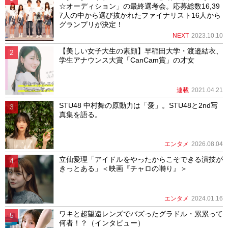
☆オーディション」の最終選考会。応募総数16,39
7人の中から選び抜かれたファイナリスト16人から
グランプリが決定！
NEXT
2023.10.10
【美しい女子大生の素顔】早稲田大学・渡邉結衣、
学生アナウンス大賞「CanCam賞」の才女
連載
2021.04.21
STU48 中村舞の原動力は「愛」。STU48と2nd写
真集を語る。
エンタメ
2026.08.04
立仙愛理「アイドルをやったからこそできる演技が
きっとある」＜映画『チャロの囀り』＞
エンタメ
2024.01.16
ワキと超望遠レンズでバズったグラドル・累累って
何者！？（インタビュー）