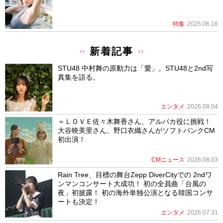
特集
2025.06.16
新着記事
STU48 中村舞の原動力は「愛」。STU48と2nd写
真集を語る。
エンタメ
2026.08.04
＝ＬＯＶＥ佐々木舞香さん、アルパカ役に挑戦！
大谷映美里さん、野口衣織さんがソフトバンクCM
初出演！
CMニュース
2026.08.03
Rain Tree、目標の舞台Zepp DiverCityでの 2ndワ
ンマンコンサート大成功！ 初の全員曲「台風の
夜」初披露！ 初の海外単独公演となる韓国コンサ
ートも決定！
エンタメ
2026.07.31