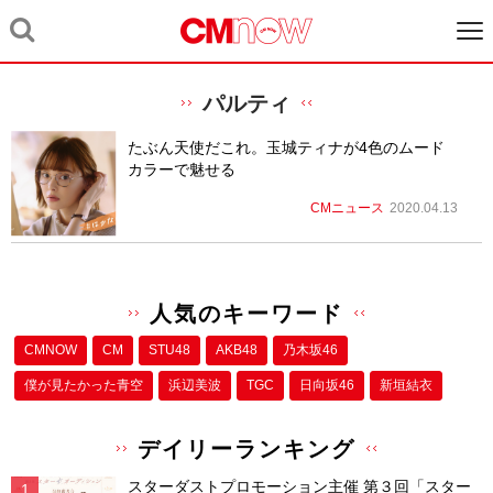
パルティ
たぶん天使だこれ。玉城ティナが4色のムード
カラーで魅せる
CMニュース
2020.04.13
人気のキーワード
CMNOW
CM
STU48
AKB48
乃木坂46
僕が⾒たかった⻘空
浜辺美波
TGC
日向坂46
新垣結衣
デイリーランキング
スターダストプロモーション主催 第３回「スター