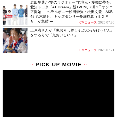
岩田剛典が”夢のラジオカー”で地元・愛知に夢を。
愛知トヨタ「AT Dream」新TVCM、8月1日オンエ
ア開始 ― ヘラルボニー松田崇弥・松田文登、AKB
48 八木愛月、キッズダンサー長瀬柊真（ＥＸＰ
Ｇ）が集結 ―
CMニュース
2026.07.30
上戸彩さんが『鬼おろし豚しゃぶぶっかけうどん』
をつるりで「鬼おいしい！」
CMニュース
2026.07.21
PICK UP MOVIE