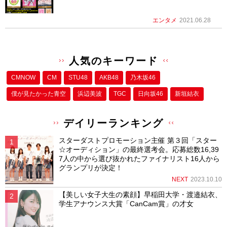
エンタメ
2021.06.28
人気のキーワード
CMNOW
CM
STU48
AKB48
乃木坂46
僕が⾒たかった⻘空
浜辺美波
TGC
日向坂46
新垣結衣
デイリーランキング
スターダストプロモーション主催 第３回「スター
☆オーディション」の最終選考会。応募総数16,39
7人の中から選び抜かれたファイナリスト16人から
グランプリが決定！
NEXT
2023.10.10
【美しい女子大生の素顔】早稲田大学・渡邉結衣、
学生アナウンス大賞「CanCam賞」の才女