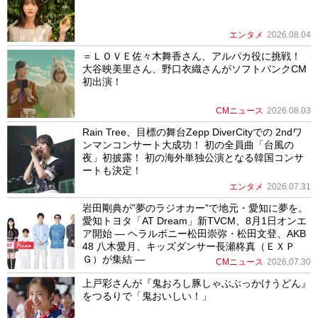
エンタメ
2026.08.04
＝ＬＯＶＥ佐々木舞香さん、アルパカ役に挑戦！
大谷映美里さん、野口衣織さんがソフトバンクCM
初出演！
CMニュース
2026.08.03
Rain Tree、目標の舞台Zepp DiverCityでの 2ndワ
ンマンコンサート大成功！ 初の全員曲「台風の
夜」初披露！ 初の海外単独公演となる韓国コンサ
ートも決定！
エンタメ
2026.07.31
岩田剛典が”夢のラジオカー”で地元・愛知に夢を。
愛知トヨタ「AT Dream」新TVCM、8月1日オンエ
ア開始 ― ヘラルボニー松田崇弥・松田文登、AKB
48 八木愛月、キッズダンサー長瀬柊真（ＥＸＰ
Ｇ）が集結 ―
CMニュース
2026.07.30
上戸彩さんが『鬼おろし豚しゃぶぶっかけうどん』
をつるりで「鬼おいしい！」