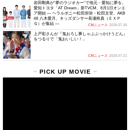
岩田剛典が”夢のラジオカー”で地元・愛知に夢を。
愛知トヨタ「AT Dream」新TVCM、8月1日オンエ
ア開始 ― ヘラルボニー松田崇弥・松田文登、AKB
48 八木愛月、キッズダンサー長瀬柊真（ＥＸＰ
Ｇ）が集結 ―
CMニュース
2026.07.30
上戸彩さんが『鬼おろし豚しゃぶぶっかけうどん』
をつるりで「鬼おいしい！」
CMニュース
2026.07.21
PICK UP MOVIE