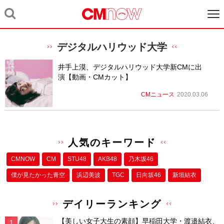
デジタルハリウッド大学
井手上漠、デジタルハリウッド大学新CMに出
演【動画・CMカット】
CMニュース
2020.03.06
人気のキーワード
CMNOW
CM
STU48
AKB48
乃木坂46
僕が⾒たかった⻘空
浜辺美波
TGC
日向坂46
新垣結衣
デイリーランキング
【美しい女子大生の素顔】早稲田大学・渡邉結衣、