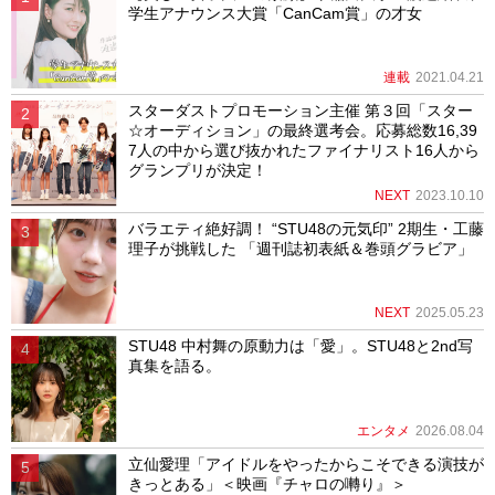
学生アナウンス大賞「CanCam賞」の才女
連載
2021.04.21
スターダストプロモーション主催 第３回「スター
☆オーディション」の最終選考会。応募総数16,39
7人の中から選び抜かれたファイナリスト16人から
グランプリが決定！
NEXT
2023.10.10
バラエティ絶好調！ “STU48の元気印” 2期生・工藤
理子が挑戦した 「週刊誌初表紙＆巻頭グラビア」
NEXT
2025.05.23
STU48 中村舞の原動力は「愛」。STU48と2nd写
真集を語る。
エンタメ
2026.08.04
立仙愛理「アイドルをやったからこそできる演技が
きっとある」＜映画『チャロの囀り』＞