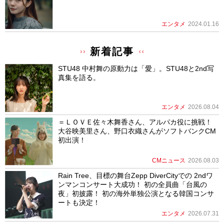
エンタメ
2024.01.16
新着記事
STU48 中村舞の原動力は「愛」。STU48と2nd写
真集を語る。
エンタメ
2026.08.04
＝ＬＯＶＥ佐々木舞香さん、アルパカ役に挑戦！
大谷映美里さん、野口衣織さんがソフトバンクCM
初出演！
CMニュース
2026.08.03
Rain Tree、目標の舞台Zepp DiverCityでの 2ndワ
ンマンコンサート大成功！ 初の全員曲「台風の
夜」初披露！ 初の海外単独公演となる韓国コンサ
ートも決定！
エンタメ
2026.07.31