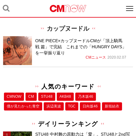
カップヌードル
ONE PIECE×カップヌードルCMが「頂上騎馬
戦 篇」で完結 これまでの「HUNGRY DAYS」
を一挙振り返り
CMニュース
2020.02.07
人気のキーワード
CMNOW
CM
STU48
AKB48
乃木坂46
僕が⾒たかった⻘空
浜辺美波
TGC
日向坂46
新垣結衣
デイリーランキング
STU48 中村舞の原動力は「愛」。STU48と2nd写