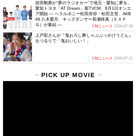
岩田剛典が”夢のラジオカー”で地元・愛知に夢を。
愛知トヨタ「AT Dream」新TVCM、8月1日オンエ
ア開始 ― ヘラルボニー松田崇弥・松田文登、AKB
48 八木愛月、キッズダンサー長瀬柊真（ＥＸＰ
Ｇ）が集結 ―
CMニュース
2026.07.30
上戸彩さんが『鬼おろし豚しゃぶぶっかけうどん』
をつるりで「鬼おいしい！」
CMニュース
2026.07.21
PICK UP MOVIE