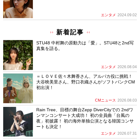
エンタメ
2024.09.02
新着記事
STU48 中村舞の原動力は「愛」。STU48と2nd写
真集を語る。
エンタメ
2026.08.04
＝ＬＯＶＥ佐々木舞香さん、アルパカ役に挑戦！
大谷映美里さん、野口衣織さんがソフトバンクCM
初出演！
CMニュース
2026.08.03
Rain Tree、目標の舞台Zepp DiverCityでの 2ndワ
ンマンコンサート大成功！ 初の全員曲「台風の
夜」初披露！ 初の海外単独公演となる韓国コンサ
ートも決定！
エンタメ
2026.07.31