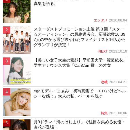
真集を語る。
エンタメ
2026.08.04
スターダストプロモーション主催 第３回「スター
☆オーディション」の最終選考会。応募総数16,39
7人の中から選び抜かれたファイナリスト16人から
グランプリが決定！
NEXT
2023.10.10
【美しい女子大生の素顔】早稲田大学・渡邉結衣、
学生アナウンス大賞「CanCam賞」の才女
連載
2021.04.21
eggモデル・まぁみ、初写真集で「エロいけどヘル
シーな感じ」大人の私、ベールを脱ぐ
特集
2021.08.06
月9ドラマ「海のはじまり」で注目を集める女優・
杏花が登場！