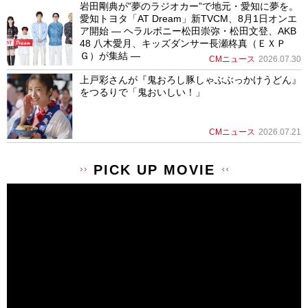
岩田剛典が”夢のラジオカー”で地元・愛知に夢を。
愛知トヨタ「AT Dream」新TVCM、8月1日オンエ
ア開始 ― ヘラルボニー松田崇弥・松田文登、AKB
48 八木愛月、キッズダンサー長瀬柊真（ＥＸＰ
Ｇ）が集結 ―
CMニュース
2026.07.30
上戸彩さんが『鬼おろし豚しゃぶぶっかけうどん』
をつるりで「鬼おいしい！」
CMニュース
2026.07.21
PICK UP MOVIE