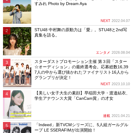
すみれ Photo by Dream Aya
NEXT
2022.04.07
STU48 中村舞の原動力は「愛」。STU48と2nd写
真集を語る。
エンタメ
2026.08.04
スターダストプロモーション主催 第３回「スター
☆オーディション」の最終選考会。応募総数16,39
7人の中から選び抜かれたファイナリスト16人から
グランプリが決定！
NEXT
2023.10.10
【美しい女子大生の素顔】早稲田大学・渡邉結衣、
学生アナウンス大賞「CanCam賞」の才女
連載
2021.04.21
「Indeed」新TVCMシリーズに、5人組ガールグル
ープ LE SSERAFIMが出演開始！