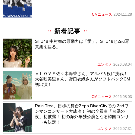
CMニュース
2024.11.28
新着記事
STU48 中村舞の原動力は「愛」。STU48と2nd写
真集を語る。
エンタメ
2026.08.04
＝ＬＯＶＥ佐々木舞香さん、アルパカ役に挑戦！
大谷映美里さん、野口衣織さんがソフトバンクCM
初出演！
CMニュース
2026.08.03
Rain Tree、目標の舞台Zepp DiverCityでの 2ndワ
ンマンコンサート大成功！ 初の全員曲「台風の
夜」初披露！ 初の海外単独公演となる韓国コンサ
ートも決定！
エンタメ
2026.07.31