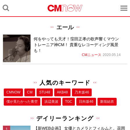
エール
何をやっても天才！窪田正孝の歌声響くマウン
トレーニア神CM！ 貴重なレコーディング風景
も！
CMニュース
2020.05.14
人気のキーワード
CMNOW
CM
STU48
AKB48
乃木坂46
僕が⾒たかった⻘空
浜辺美波
TGC
日向坂46
新垣結衣
デイリーランキング
【新WEB企画】 女優とカメラとフィルムと。花岡