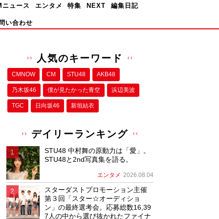
Mニュース
エンタメ
特集
NEXT
編集日記
問い合わせ
人気のキーワード
CMNOW
CM
STU48
AKB48
乃木坂46
僕が⾒たかった⻘空
浜辺美波
TGC
日向坂46
新垣結衣
デイリーランキング
STU48 中村舞の原動力は「愛」。
STU48と2nd写真集を語る。
エンタメ
2026.08.04
スターダストプロモーション主催
第３回「スター☆オーディショ
ン」の最終選考会。応募総数16,39
7人の中から選び抜かれたファイナ