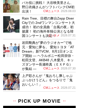
パカ役に挑戦！ 大谷映美里さん、
野口衣織さんがソフトバンクCM初
出演！
CMニュース
2026.08.03
Rain Tree、目標の舞台Zepp Diver
Cityでの 2ndワンマンコンサート大
成功！ 初の全員曲「台風の夜」初
披露！ 初の海外単独公演となる韓
国コンサートも決定！
エンタメ
2026.07.31
岩田剛典が”夢のラジオカー”で地
元・愛知に夢を。 愛知トヨタ「AT
Dream」新TVCM、8月1日オンエ
ア開始 ― ヘラルボニー松田崇弥・
松田文登、AKB48 八木愛月、キッ
ズダンサー長瀬柊真（ＥＸＰＧ）
が集結 ―
CMニュース
2026.07.30
上戸彩さんが『鬼おろし豚しゃぶ
ぶっかけうどん』をつるりで「鬼
おいしい！」
CMニュース
2026.07.21
PICK UP MOVIE