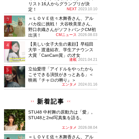
リスト16人からグランプリが決
定！
NEXT
2023.10.10
＝ＬＯＶＥ佐々木舞香さん、アル
パカ役に挑戦！ 大谷映美里さん、
野口衣織さんがソフトバンクCM初
出演！
CMニュース
2026.08.03
【美しい女子大生の素顔】早稲田
大学・渡邉結衣、学生アナウンス
大賞「CanCam賞」の才女
連載
2021.04.21
立仙愛理「アイドルをやったから
こそできる演技がきっとある」＜
映画『チャロの囀り』＞
エンタメ
2024.01.16
新着記事
STU48 中村舞の原動力は「愛」。
STU48と2nd写真集を語る。
エンタメ
2026.08.04
＝ＬＯＶＥ佐々木舞香さん、アル