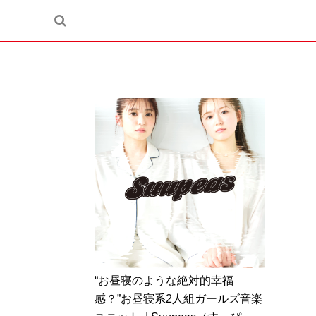
“お昼寝のような絶対的幸福
感？”お昼寝系2⼈組ガールズ⾳楽