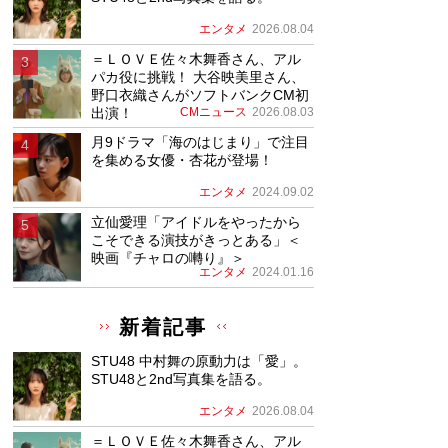
エンタメ
2026.08.04
＝ＬＯＶＥ佐々木舞香さん、アル
パカ役に挑戦！ 大谷映美里さん、
野口衣織さんがソフトバンクCM初
出演！
CMニュース
2026.08.03
月9ドラマ「海のはじまり」で注目
を集める女優・杏花が登場！
エンタメ
2024.09.02
立仙愛理「アイドルをやったから
こそできる演技がきっとある」＜
映画『チャロの囀り』＞
エンタメ
2024.01.16
新着記事
STU48 中村舞の原動力は「愛」。
STU48と2nd写真集を語る。
エンタメ
2026.08.04
＝ＬＯＶＥ佐々木舞香さん、アル