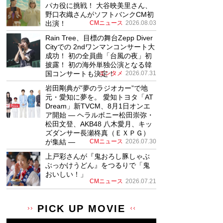
パカ役に挑戦！ 大谷映美里さん、
野口衣織さんがソフトバンクCM初
出演！
CMニュース
2026.08.03
Rain Tree、目標の舞台Zepp Diver
Cityでの 2ndワンマンコンサート大
成功！ 初の全員曲「台風の夜」初
披露！ 初の海外単独公演となる韓
国コンサートも決定！
エンタメ
2026.07.31
岩田剛典が”夢のラジオカー”で地
元・愛知に夢を。 愛知トヨタ「AT
Dream」新TVCM、8月1日オンエ
ア開始 ― ヘラルボニー松田崇弥・
松田文登、AKB48 八木愛月、キッ
ズダンサー長瀬柊真（ＥＸＰＧ）
が集結 ―
CMニュース
2026.07.30
上戸彩さんが『鬼おろし豚しゃぶ
ぶっかけうどん』をつるりで「鬼
おいしい！」
CMニュース
2026.07.21
PICK UP MOVIE