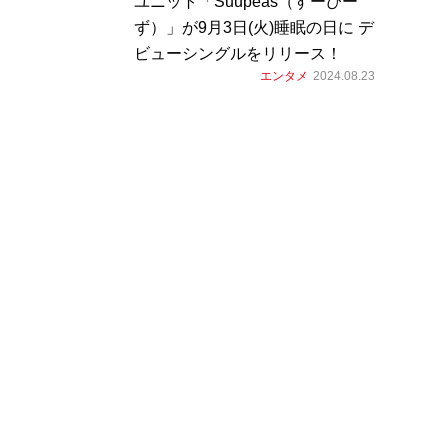
ユニット「Suupeas（すーぴー
ず）」が9⽉3⽇(⽕)睡眠の⽇に デ
ビューシングルをリリース！
エンタメ
2024.08.23