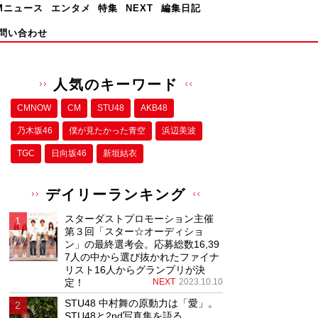
Mニュース
エンタメ
特集
NEXT
編集日記
問い合わせ
人気のキーワード
CMNOW
CM
STU48
AKB48
乃木坂46
僕が⾒たかった⻘空
浜辺美波
TGC
日向坂46
新垣結衣
デイリーランキング
スターダストプロモーション主催
第３回「スター☆オーディショ
ン」の最終選考会。応募総数16,39
7人の中から選び抜かれたファイナ
リスト16人からグランプリが決
定！
NEXT
2023.10.10
STU48 中村舞の原動力は「愛」。
STU48と2nd写真集を語る。