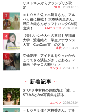
リスト16人からグランプリが決
定！
NEXT
2023.10.10
＝ＬＯＶＥ佐々木舞香さん、アル
パカ役に挑戦！ 大谷映美里さん、
野口衣織さんがソフトバンクCM初
出演！
CMニュース
2026.08.03
【美しい女子大生の素顔】早稲田
大学・渡邉結衣、学生アナウンス
大賞「CanCam賞」の才女
連載
2021.04.21
立仙愛理「アイドルをやったから
こそできる演技がきっとある」＜
映画『チャロの囀り』＞
エンタメ
2024.01.16
新着記事
STU48 中村舞の原動力は「愛」。
STU48と2nd写真集を語る。
エンタメ
2026.08.04
＝ＬＯＶＥ佐々木舞香さん、アル