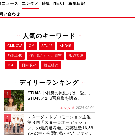
Mニュース
エンタメ
特集
NEXT
編集日記
問い合わせ
人気のキーワード
CMNOW
CM
STU48
AKB48
乃木坂46
僕が⾒たかった⻘空
浜辺美波
TGC
日向坂46
新垣結衣
デイリーランキング
STU48 中村舞の原動力は「愛」。
STU48と2nd写真集を語る。
エンタメ
2026.08.04
スターダストプロモーション主催
第３回「スター☆オーディショ
ン」の最終選考会。応募総数16,39
7人の中から選び抜かれたファイナ