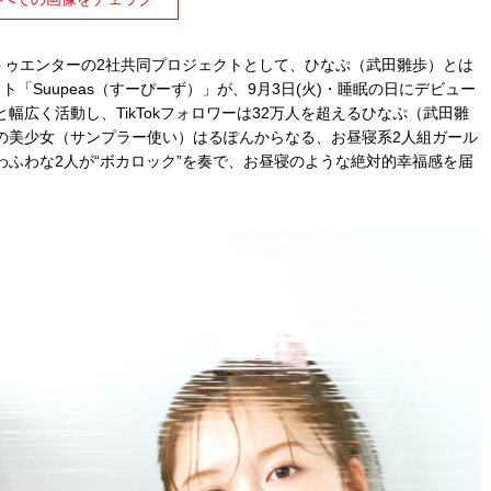
クストゥエンターの2社共同プロジェクトとして、ひなぷ（武⽥雛歩）とは
「Suupeas（すーぴーず）」が、9⽉3⽇(⽕)・睡眠の⽇にデビュー
と幅広く活動し、TikTokフォロワーは32万⼈を超えるひなぷ（武⽥雛
の美少⼥（サンプラー使い）はるぽんからなる、お昼寝系2⼈組ガール
ふわな2⼈が“ボカロック”を奏で、お昼寝のような絶対的幸福感を届