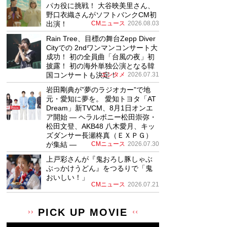
パカ役に挑戦！ 大谷映美里さん、
野口衣織さんがソフトバンクCM初
出演！
CMニュース
2026.08.03
Rain Tree、目標の舞台Zepp Diver
Cityでの 2ndワンマンコンサート大
成功！ 初の全員曲「台風の夜」初
披露！ 初の海外単独公演となる韓
国コンサートも決定！
エンタメ
2026.07.31
岩田剛典が”夢のラジオカー”で地
元・愛知に夢を。 愛知トヨタ「AT
Dream」新TVCM、8月1日オンエ
ア開始 ― ヘラルボニー松田崇弥・
松田文登、AKB48 八木愛月、キッ
ズダンサー長瀬柊真（ＥＸＰＧ）
が集結 ―
CMニュース
2026.07.30
上戸彩さんが『鬼おろし豚しゃぶ
ぶっかけうどん』をつるりで「鬼
おいしい！」
CMニュース
2026.07.21
PICK UP MOVIE