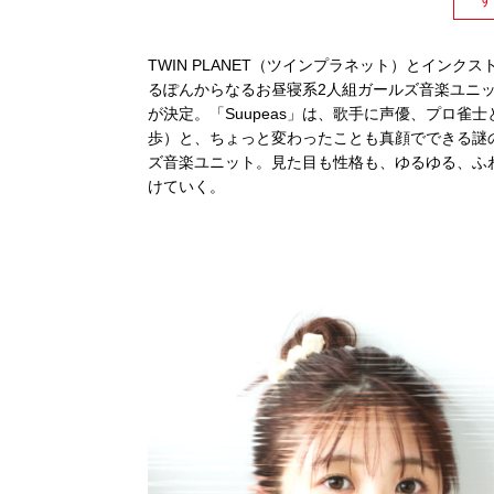
TWIN PLANET（ツインプラネット）とイン
るぽんからなるお昼寝系2⼈組ガールズ⾳楽ユニット
が決定。「Suupeas」は、歌⼿に声優、プロ雀⼠
歩）と、ちょっと変わったことも真顔でできる謎
ズ⾳楽ユニット。⾒た⽬も性格も、ゆるゆる、ふわ
けていく。