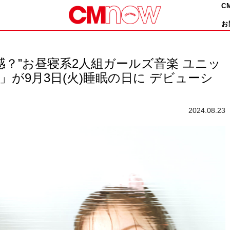
C
お
感？”お昼寝系2⼈組ガールズ⾳楽 ユニッ
）」が9⽉3⽇(⽕)睡眠の⽇に デビューシ
2024.08.23