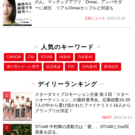
のん、マッチングアプリ「Omiai」アンバサダ
ーに就任 リアルOmiaiカップルと対談も
CMニュース
2020.02.20
人気のキーワード
CMNOW
CM
STU48
AKB48
乃木坂46
僕が⾒たかった⻘空
浜辺美波
TGC
日向坂46
新垣結衣
デイリーランキング
スターダストプロモーション主催 第３回「スター
☆オーディション」の最終選考会。応募総数16,39
7人の中から選び抜かれたファイナリスト16人から
グランプリが決定！
NEXT
2023.10.10
STU48 中村舞の原動力は「愛」。STU48と2nd写
真集を語る。