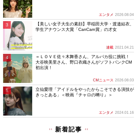
エンタメ
2026.08.04
【美しい女子大生の素顔】早稲田大学・渡邉結衣、
学生アナウンス大賞「CanCam賞」の才女
連載
2021.04.21
＝ＬＯＶＥ佐々木舞香さん、アルパカ役に挑戦！
大谷映美里さん、野口衣織さんがソフトバンクCM
初出演！
CMニュース
2026.08.03
立仙愛理「アイドルをやったからこそできる演技が
きっとある」＜映画『チャロの囀り』＞
エンタメ
2024.01.16
新着記事