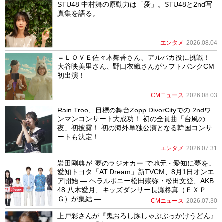
STU48 中村舞の原動力は「愛」。STU48と2nd写
真集を語る。
エンタメ
2026.08.04
＝ＬＯＶＥ佐々木舞香さん、アルパカ役に挑戦！
大谷映美里さん、野口衣織さんがソフトバンクCM
初出演！
CMニュース
2026.08.03
Rain Tree、目標の舞台Zepp DiverCityでの 2ndワ
ンマンコンサート大成功！ 初の全員曲「台風の
夜」初披露！ 初の海外単独公演となる韓国コンサ
ートも決定！
エンタメ
2026.07.31
岩田剛典が”夢のラジオカー”で地元・愛知に夢を。
愛知トヨタ「AT Dream」新TVCM、8月1日オンエ
ア開始 ― ヘラルボニー松田崇弥・松田文登、AKB
48 八木愛月、キッズダンサー長瀬柊真（ＥＸＰ
Ｇ）が集結 ―
CMニュース
2026.07.30
上戸彩さんが『鬼おろし豚しゃぶぶっかけうどん』