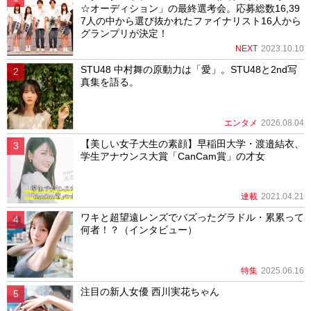
☆オーディション」の最終選考会。応募総数16,39
7人の中から選び抜かれたファイナリスト16人から
グランプリが決定！
NEXT
2023.10.10
STU48 中村舞の原動力は「愛」。STU48と2nd写
真集を語る。
エンタメ
2026.08.04
【美しい女子大生の素顔】早稲田大学・渡邉結衣、
学生アナウンス大賞「CanCam賞」の才女
連載
2021.04.21
ワキと超望遠レンズでバズったグラドル・累累って
何者！？（インタビュー）
特集
2025.06.16
注目の新人女優 西川実花ちゃん