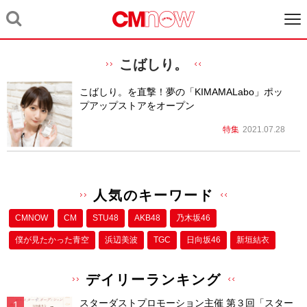
こばしり。
こばしり。を直撃！夢の「KIMAMALabo」ポッ
プアップストアをオープン
特集
2021.07.28
人気のキーワード
CMNOW
CM
STU48
AKB48
乃木坂46
僕が⾒たかった⻘空
浜辺美波
TGC
日向坂46
新垣結衣
デイリーランキング
スターダストプロモーション主催 第３回「スター