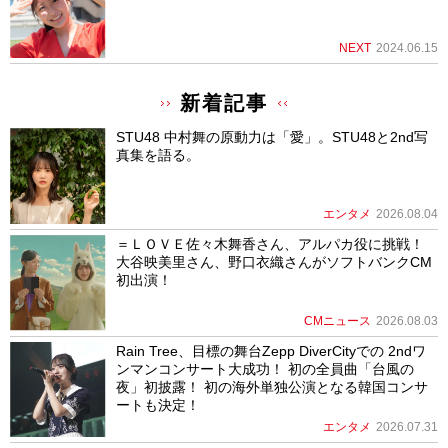
NEXT
2024.06.15
新着記事
STU48 中村舞の原動力は「愛」。STU48と2nd写
真集を語る。
エンタメ
2026.08.04
＝ＬＯＶＥ佐々木舞香さん、アルパカ役に挑戦！
大谷映美里さん、野口衣織さんがソフトバンクCM
初出演！
CMニュース
2026.08.03
Rain Tree、目標の舞台Zepp DiverCityでの 2ndワ
ンマンコンサート大成功！ 初の全員曲「台風の
夜」初披露！ 初の海外単独公演となる韓国コンサ
ートも決定！
エンタメ
2026.07.31