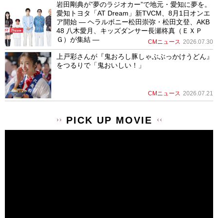
岩田剛典が”夢のラジオカー”で地元・愛知に夢を。
愛知トヨタ「AT Dream」新TVCM、8月1日オンエ
ア開始 ― ヘラルボニー松田崇弥・松田文登、AKB
48 八木愛月、キッズダンサー長瀬柊真（ＥＸＰ
Ｇ）が集結 ―
CMニュース
2026.07.30
上戸彩さんが『鬼おろし豚しゃぶぶっかけうどん』
をつるりで「鬼おいしい！」
CMニュース
2026.07.21
PICK UP MOVIE