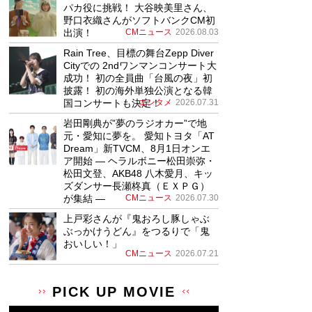
パカ役に挑戦！ 大谷映美里さん、
野口衣織さんがソフトバンクCM初
出演！
CMニュース
2026.08.03
Rain Tree、目標の舞台Zepp Diver
Cityでの 2ndワンマンコンサート大
成功！ 初の全員曲「台風の夜」初
披露！ 初の海外単独公演となる韓
国コンサートも決定！
エンタメ
2026.07.31
岩田剛典が”夢のラジオカー”で地
元・愛知に夢を。 愛知トヨタ「AT
Dream」新TVCM、8月1日オンエ
ア開始 ― ヘラルボニー松田崇弥・
松田文登、AKB48 八木愛月、キッ
ズダンサー長瀬柊真（ＥＸＰＧ）
が集結 ―
CMニュース
2026.07.30
上戸彩さんが『鬼おろし豚しゃぶ
ぶっかけうどん』をつるりで「鬼
おいしい！」
CMニュース
2026.07.21
PICK UP MOVIE