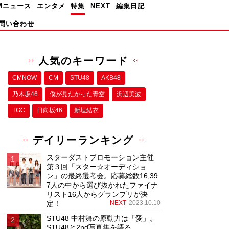
Mニュース
エンタメ
特集
NEXT
編集日記
問い合わせ
人気のキーワード
CMNOW
CM
STU48
AKB48
乃木坂46
僕が⾒たかった⻘空
浜辺美波
TGC
日向坂46
新垣結衣
デイリーランキング
スターダストプロモーション主催
第３回「スター☆オーディショ
ン」の最終選考会。応募総数16,39
7人の中から選び抜かれたファイナ
リスト16人からグランプリが決
定！
NEXT
2023.10.10
STU48 中村舞の原動力は「愛」。
STU48と2nd写真集を語る。