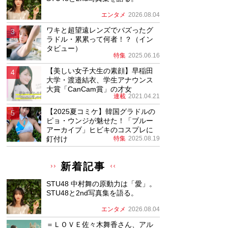
エンタメ
2026.08.04
ワキと超望遠レンズでバズったグ
ラドル・累累って何者！？（イン
タビュー）
特集
2025.06.16
【美しい女子大生の素顔】早稲田
大学・渡邉結衣、学生アナウンス
大賞「CanCam賞」の才女
連載
2021.04.21
【2025夏コミケ】韓国グラドルの
ピョ・ウンジが魅せた！「ブルー
アーカイブ」ヒビキのコスプレに
釘付け
特集
2025.08.19
新着記事
STU48 中村舞の原動力は「愛」。
STU48と2nd写真集を語る。
エンタメ
2026.08.04
＝ＬＯＶＥ佐々木舞香さん、アル