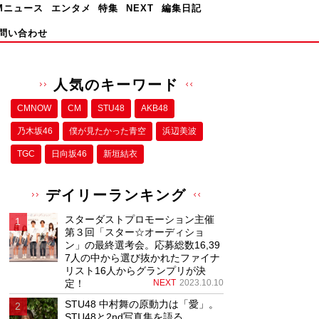
Mニュース
エンタメ
特集
NEXT
編集日記
問い合わせ
人気のキーワード
CMNOW
CM
STU48
AKB48
乃木坂46
僕が⾒たかった⻘空
浜辺美波
TGC
日向坂46
新垣結衣
デイリーランキング
スターダストプロモーション主催
第３回「スター☆オーディショ
ン」の最終選考会。応募総数16,39
7人の中から選び抜かれたファイナ
リスト16人からグランプリが決
定！
NEXT
2023.10.10
STU48 中村舞の原動力は「愛」。
STU48と2nd写真集を語る。