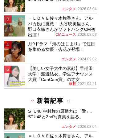
エンタメ
2026.08.04
＝ＬＯＶＥ佐々木舞香さん、アル
パカ役に挑戦！ 大谷映美里さん、
野口衣織さんがソフトバンクCM初
出演！
CMニュース
2026.08.03
月9ドラマ「海のはじまり」で注目
を集める女優・杏花が登場！
エンタメ
2024.09.02
【美しい女子大生の素顔】早稲田
大学・渡邉結衣、学生アナウンス
大賞「CanCam賞」の才女
連載
2021.04.21
新着記事
STU48 中村舞の原動力は「愛」。
STU48と2nd写真集を語る。
エンタメ
2026.08.04
＝ＬＯＶＥ佐々木舞香さん、アル