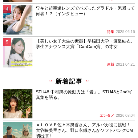
ワキと超望遠レンズでバズったグラドル・累累って
何者！？（インタビュー）
特集
2025.06.16
【美しい女子大生の素顔】早稲田大学・渡邉結衣、
学生アナウンス大賞「CanCam賞」の才女
連載
2021.04.21
新着記事
STU48 中村舞の原動力は「愛」。STU48と2nd写
真集を語る。
エンタメ
2026.08.04
＝ＬＯＶＥ佐々木舞香さん、アルパカ役に挑戦！
大谷映美里さん、野口衣織さんがソフトバンクCM
初出演！