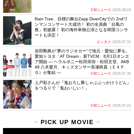
CMニュース
2026.08.03
Rain Tree、目標の舞台Zepp DiverCityでの 2ndワ
ンマンコンサート大成功！ 初の全員曲「台風の
夜」初披露！ 初の海外単独公演となる韓国コンサ
ートも決定！
エンタメ
2026.07.31
岩田剛典が”夢のラジオカー”で地元・愛知に夢を。
愛知トヨタ「AT Dream」新TVCM、8月1日オンエ
ア開始 ― ヘラルボニー松田崇弥・松田文登、AKB
48 八木愛月、キッズダンサー長瀬柊真（ＥＸＰ
Ｇ）が集結 ―
CMニュース
2026.07.30
上戸彩さんが『鬼おろし豚しゃぶぶっかけうどん』
をつるりで「鬼おいしい！」
CMニュース
2026.07.21
PICK UP MOVIE