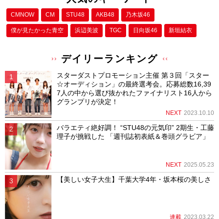
CMNOW
CM
STU48
AKB48
乃木坂46
僕が⾒たかった⻘空
浜辺美波
TGC
日向坂46
新垣結衣
デイリーランキング
スターダストプロモーション主催 第３回「スター
☆オーディション」の最終選考会。応募総数16,39
7人の中から選び抜かれたファイナリスト16人から
グランプリが決定！
NEXT
2023.10.10
バラエティ絶好調！ “STU48の元気印” 2期生・工藤
理子が挑戦した 「週刊誌初表紙＆巻頭グラビア」
NEXT
2025.05.23
【美しい女子大生】千葉大学4年・坂本桜の美しさ
連載
2023.03.22