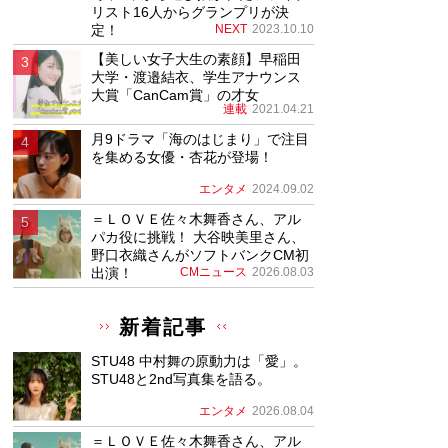
リスト16人からグランプリが決
定！
NEXT
2023.10.10
【美しい女子大生の素顔】早稲田
大学・渡邉結衣、学生アナウンス
大賞「CanCam賞」の才女
連載
2021.04.21
月9ドラマ「海のはじまり」で注目
を集める女優・杏花が登場！
エンタメ
2024.09.02
＝ＬＯＶＥ佐々木舞香さん、アル
パカ役に挑戦！ 大谷映美里さん、
野口衣織さんがソフトバンクCM初
出演！
CMニュース
2026.08.03
新着記事
STU48 中村舞の原動力は「愛」。
STU48と2nd写真集を語る。
エンタメ
2026.08.04
＝ＬＯＶＥ佐々木舞香さん、アル