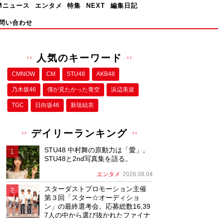
Mニュース
エンタメ
特集
NEXT
編集日記
問い合わせ
人気のキーワード
CMNOW
CM
STU48
AKB48
乃木坂46
僕が⾒たかった⻘空
浜辺美波
TGC
日向坂46
新垣結衣
デイリーランキング
STU48 中村舞の原動力は「愛」。
STU48と2nd写真集を語る。
エンタメ
2026.08.04
スターダストプロモーション主催
第３回「スター☆オーディショ
ン」の最終選考会。応募総数16,39
7人の中から選び抜かれたファイナ