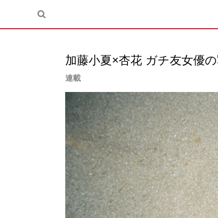
加藤小夏×杏花 ガチ友女優の
連載