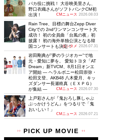
パカ役に挑戦！ 大谷映美里さん、
野口衣織さんがソフトバンクCM初
出演！
CMニュース
2026.08.03
Rain Tree、目標の舞台Zepp Diver
Cityでの 2ndワンマンコンサート大
成功！ 初の全員曲「台風の夜」初
披露！ 初の海外単独公演となる韓
国コンサートも決定！
エンタメ
2026.07.31
岩田剛典が”夢のラジオカー”で地
元・愛知に夢を。 愛知トヨタ「AT
Dream」新TVCM、8月1日オンエ
ア開始 ― ヘラルボニー松田崇弥・
松田文登、AKB48 八木愛月、キッ
ズダンサー長瀬柊真（ＥＸＰＧ）
が集結 ―
CMニュース
2026.07.30
上戸彩さんが『鬼おろし豚しゃぶ
ぶっかけうどん』をつるりで「鬼
おいしい！」
CMニュース
2026.07.21
PICK UP MOVIE