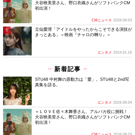
大谷映美里さん、野口衣織さんがソフトバンクCM
初出演！
CMニュース
2026.08.03
立仙愛理「アイドルをやったからこそできる演技が
きっとある」＜映画『チャロの囀り』＞
エンタメ
2024.01.16
新着記事
STU48 中村舞の原動力は「愛」。STU48と2nd写
真集を語る。
エンタメ
2026.08.04
＝ＬＯＶＥ佐々木舞香さん、アルパカ役に挑戦！
大谷映美里さん、野口衣織さんがソフトバンクCM
初出演！
CMニュース
2026.08.03