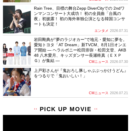
Rain Tree、目標の舞台Zepp DiverCityでの 2ndワ
ンマンコンサート大成功！ 初の全員曲「台風の
夜」初披露！ 初の海外単独公演となる韓国コンサ
ートも決定！
エンタメ
2026.07.31
岩田剛典が”夢のラジオカー”で地元・愛知に夢を。
愛知トヨタ「AT Dream」新TVCM、8月1日オンエ
ア開始 ― ヘラルボニー松田崇弥・松田文登、AKB
48 八木愛月、キッズダンサー長瀬柊真（ＥＸＰ
Ｇ）が集結 ―
CMニュース
2026.07.30
上戸彩さんが『鬼おろし豚しゃぶぶっかけうどん』
をつるりで「鬼おいしい！」
CMニュース
2026.07.21
PICK UP MOVIE