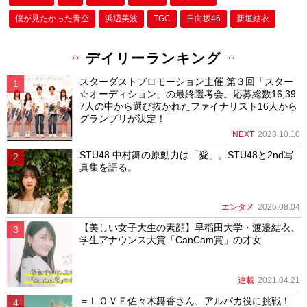
僕が⾒たかった⻘空
浜辺美波
TGC
日向坂46
新垣結衣
デイリーランキング
スターダストプロモーション主催 第３回「スター
☆オーディション」の最終選考会。応募総数16,39
7人の中から選び抜かれたファイナリスト16人から
グランプリが決定！
NEXT
2023.10.10
STU48 中村舞の原動力は「愛」。STU48と2nd写
真集を語る。
エンタメ
2026.08.04
【美しい女子大生の素顔】早稲田大学・渡邉結衣、
学生アナウンス大賞「CanCam賞」の才女
連載
2021.04.21
＝ＬＯＶＥ佐々木舞香さん、アルパカ役に挑戦！