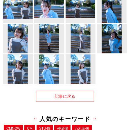
記事に戻る
人気のキーワード
CMNOW
CM
STU48
AKB48
乃木坂46