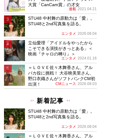
大賞「CanCam賞」の才女
連載
2021.04.21
STU48 中村舞の原動力は「愛」。
STU48と2nd写真集を語る。
エンタメ
2026.08.04
立仙愛理「アイドルをやったから
こそできる演技がきっとある」＜
映画『チャロの囀り』＞
エンタメ
2024.01.16
＝ＬＯＶＥ佐々木舞香さん、アル
パカ役に挑戦！ 大谷映美里さん、
野口衣織さんがソフトバンクCM初
出演！
CMニュース
2026.08.03
新着記事
STU48 中村舞の原動力は「愛」。
STU48と2nd写真集を語る。
エンタメ
2026.08.04
＝ＬＯＶＥ佐々木舞香さん、アル