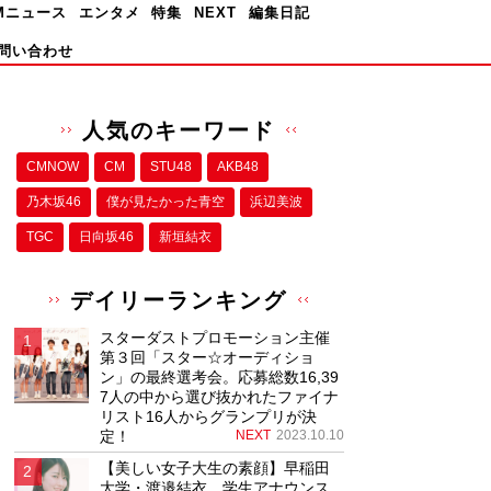
Mニュース
エンタメ
特集
NEXT
編集日記
問い合わせ
人気のキーワード
CMNOW
CM
STU48
AKB48
乃木坂46
僕が⾒たかった⻘空
浜辺美波
TGC
日向坂46
新垣結衣
デイリーランキング
スターダストプロモーション主催
第３回「スター☆オーディショ
ン」の最終選考会。応募総数16,39
7人の中から選び抜かれたファイナ
リスト16人からグランプリが決
定！
NEXT
2023.10.10
【美しい女子大生の素顔】早稲田
大学・渡邉結衣、学生アナウンス