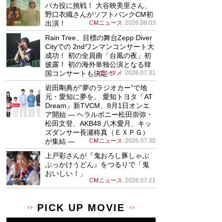
パカ役に挑戦！ 大谷映美里さん、
野口衣織さんがソフトバンクCM初
出演！
CMニュース
2026.08.03
Rain Tree、目標の舞台Zepp Diver
Cityでの 2ndワンマンコンサート大
成功！ 初の全員曲「台風の夜」初
披露！ 初の海外単独公演となる韓
国コンサートも決定！
エンタメ
2026.07.31
岩田剛典が”夢のラジオカー”で地
元・愛知に夢を。 愛知トヨタ「AT
Dream」新TVCM、8月1日オンエ
ア開始 ― ヘラルボニー松田崇弥・
松田文登、AKB48 八木愛月、キッ
ズダンサー長瀬柊真（ＥＸＰＧ）
が集結 ―
CMニュース
2026.07.30
上戸彩さんが『鬼おろし豚しゃぶ
ぶっかけうどん』をつるりで「鬼
おいしい！」
CMニュース
2026.07.21
PICK UP MOVIE