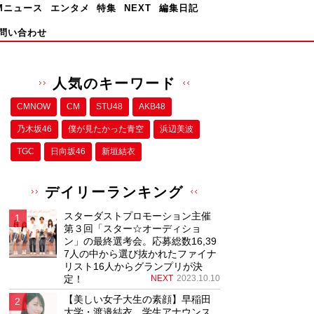
Mニュース
エンタメ
特集
NEXT
編集日記
問い合わせ
人気のキーワード
CMNOW
CM
STU48
AKB48
乃木坂46
僕が⾒たかった⻘空
浜辺美波
TGC
日向坂46
新垣結衣
デイリーランキング
スターダストプロモーション主催
第３回「スター☆オーディショ
ン」の最終選考会。応募総数16,39
7人の中から選び抜かれたファイナ
リスト16人からグランプリが決
定！
NEXT
2023.10.10
【美しい女子大生の素顔】早稲田
大学・渡邉結衣、学生アナウンス