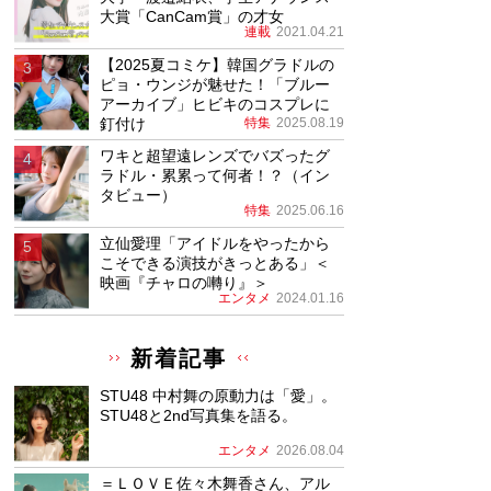
大賞「CanCam賞」の才女
連載
2021.04.21
【2025夏コミケ】韓国グラドルの
ピョ・ウンジが魅せた！「ブルー
アーカイブ」ヒビキのコスプレに
釘付け
特集
2025.08.19
ワキと超望遠レンズでバズったグ
ラドル・累累って何者！？（イン
タビュー）
特集
2025.06.16
立仙愛理「アイドルをやったから
こそできる演技がきっとある」＜
映画『チャロの囀り』＞
エンタメ
2024.01.16
新着記事
STU48 中村舞の原動力は「愛」。
STU48と2nd写真集を語る。
エンタメ
2026.08.04
＝ＬＯＶＥ佐々木舞香さん、アル