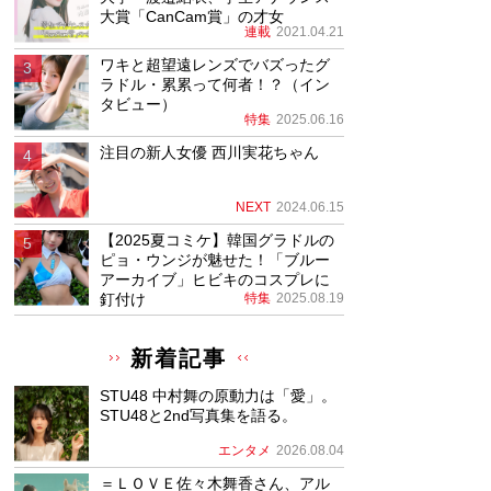
大賞「CanCam賞」の才女
連載
2021.04.21
ワキと超望遠レンズでバズったグ
ラドル・累累って何者！？（イン
タビュー）
特集
2025.06.16
注目の新人女優 西川実花ちゃん
NEXT
2024.06.15
【2025夏コミケ】韓国グラドルの
ピョ・ウンジが魅せた！「ブルー
アーカイブ」ヒビキのコスプレに
釘付け
特集
2025.08.19
新着記事
STU48 中村舞の原動力は「愛」。
STU48と2nd写真集を語る。
エンタメ
2026.08.04
＝ＬＯＶＥ佐々木舞香さん、アル