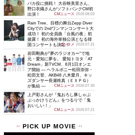
パカ役に挑戦！ 大谷映美里さん、
野口衣織さんがソフトバンクCM初
出演！
CMニュース
2026.08.03
Rain Tree、目標の舞台Zepp Diver
Cityでの 2ndワンマンコンサート大
成功！ 初の全員曲「台風の夜」初
披露！ 初の海外単独公演となる韓
国コンサートも決定！
エンタメ
2026.07.31
岩田剛典が”夢のラジオカー”で地
元・愛知に夢を。 愛知トヨタ「AT
Dream」新TVCM、8月1日オンエ
ア開始 ― ヘラルボニー松田崇弥・
松田文登、AKB48 八木愛月、キッ
ズダンサー長瀬柊真（ＥＸＰＧ）
が集結 ―
CMニュース
2026.07.30
上戸彩さんが『鬼おろし豚しゃぶ
ぶっかけうどん』をつるりで「鬼
おいしい！」
CMニュース
2026.07.21
PICK UP MOVIE