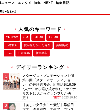
Mニュース
エンタメ
特集
NEXT
編集日記
問い合わせ
人気のキーワード
CMNOW
CM
STU48
AKB48
乃木坂46
僕が⾒たかった⻘空
浜辺美波
TGC
日向坂46
新垣結衣
デイリーランキング
スターダストプロモーション主催
第３回「スター☆オーディショ
ン」の最終選考会。応募総数16,39
7人の中から選び抜かれたファイナ
リスト16人からグランプリが決
定！
NEXT
2023.10.10
【美しい女子大生の素顔】早稲田
大学・渡邉結衣、学生アナウンス