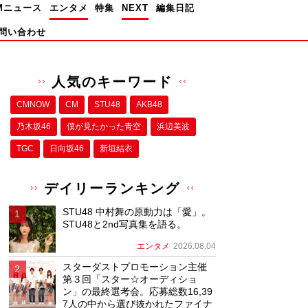
Mニュース
エンタメ
特集
NEXT
編集日記
問い合わせ
人気のキーワード
CMNOW
CM
STU48
AKB48
乃木坂46
僕が⾒たかった⻘空
浜辺美波
TGC
日向坂46
新垣結衣
デイリーランキング
STU48 中村舞の原動力は「愛」。
STU48と2nd写真集を語る。
エンタメ
2026.08.04
スターダストプロモーション主催
第３回「スター☆オーディショ
ン」の最終選考会。応募総数16,39
7人の中から選び抜かれたファイナ