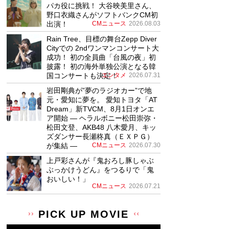
パカ役に挑戦！ 大谷映美里さん、
野口衣織さんがソフトバンクCM初
出演！
CMニュース
2026.08.03
Rain Tree、目標の舞台Zepp Diver
Cityでの 2ndワンマンコンサート大
成功！ 初の全員曲「台風の夜」初
披露！ 初の海外単独公演となる韓
国コンサートも決定！
エンタメ
2026.07.31
岩田剛典が”夢のラジオカー”で地
元・愛知に夢を。 愛知トヨタ「AT
Dream」新TVCM、8月1日オンエ
ア開始 ― ヘラルボニー松田崇弥・
松田文登、AKB48 八木愛月、キッ
ズダンサー長瀬柊真（ＥＸＰＧ）
が集結 ―
CMニュース
2026.07.30
上戸彩さんが『鬼おろし豚しゃぶ
ぶっかけうどん』をつるりで「鬼
おいしい！」
CMニュース
2026.07.21
PICK UP MOVIE