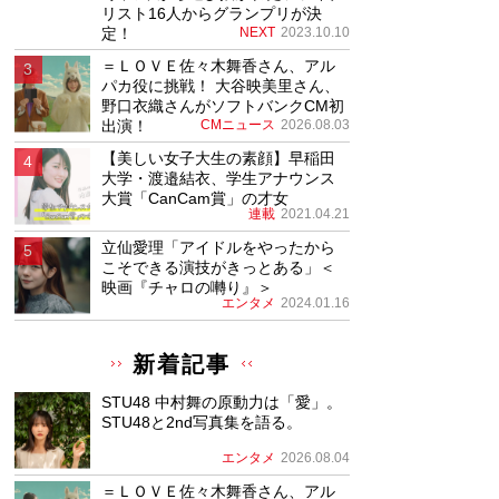
リスト16人からグランプリが決
定！
NEXT
2023.10.10
＝ＬＯＶＥ佐々木舞香さん、アル
パカ役に挑戦！ 大谷映美里さん、
野口衣織さんがソフトバンクCM初
出演！
CMニュース
2026.08.03
【美しい女子大生の素顔】早稲田
大学・渡邉結衣、学生アナウンス
大賞「CanCam賞」の才女
連載
2021.04.21
立仙愛理「アイドルをやったから
こそできる演技がきっとある」＜
映画『チャロの囀り』＞
エンタメ
2024.01.16
新着記事
STU48 中村舞の原動力は「愛」。
STU48と2nd写真集を語る。
エンタメ
2026.08.04
＝ＬＯＶＥ佐々木舞香さん、アル