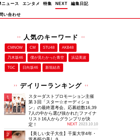
Mニュース
エンタメ
特集
NEXT
編集日記
問い合わせ
人気のキーワード
CMNOW
CM
STU48
AKB48
乃木坂46
僕が⾒たかった⻘空
浜辺美波
TGC
日向坂46
新垣結衣
デイリーランキング
スターダストプロモーション主催
第３回「スター☆オーディショ
ン」の最終選考会。応募総数16,39
7人の中から選び抜かれたファイナ
リスト16人からグランプリが決
定！
NEXT
2023.10.10
【美しい女子大生】千葉大学4年・
坂本桜の美しさ