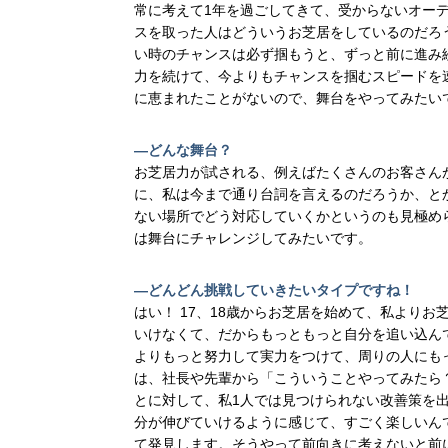
常に考えて1年を過ごしてきて、受からないオー
スを取った人はどういうお芝居をしているのだろ
い時のチャンスは必ず掴もうと、ずっと前に進み
力を続けて、今よりもチャンスを掴むスピードを
に恵まれたことがないので、舞台をやってみたい
―どんな舞台？
お芝居力が試される、例えばたくさんのお客さん
に、私は今まで通り台詞を言えるのだろうか、と
ない場所でどう対応していくかというのも見極め
は舞台にチャレンジしてみたいです。
―どんどん挑戦していきたいタイプですね！
はい！ 17、18歳からお芝居を始めて、私より
いけなくて、だからもっともっと自分を追い込ん
よりもっと努力して実力をつけて、周りの人にも
は、社長や先輩から「こういうことやってみたら
とに対して、私1人では見つけられない改善策を
分が伸びていけるように感じて、すごく楽しいん
て発見します。そうやって前向きに考えないと前