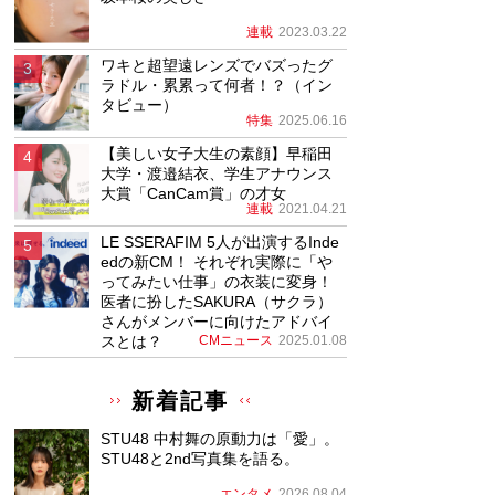
連載
2023.03.22
ワキと超望遠レンズでバズったグ
ラドル・累累って何者！？（イン
タビュー）
特集
2025.06.16
【美しい女子大生の素顔】早稲田
大学・渡邉結衣、学生アナウンス
大賞「CanCam賞」の才女
連載
2021.04.21
LE SSERAFIM 5人が出演するInde
edの新CM！ それぞれ実際に「や
ってみたい仕事」の衣装に変身！
医者に扮したSAKURA（サクラ）
さんがメンバーに向けたアドバイ
スとは？
CMニュース
2025.01.08
新着記事
STU48 中村舞の原動力は「愛」。
STU48と2nd写真集を語る。
エンタメ
2026.08.04