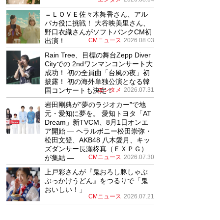
＝ＬＯＶＥ佐々木舞香さん、アル
パカ役に挑戦！ 大谷映美里さん、
野口衣織さんがソフトバンクCM初
出演！
CMニュース
2026.08.03
Rain Tree、目標の舞台Zepp Diver
Cityでの 2ndワンマンコンサート大
成功！ 初の全員曲「台風の夜」初
披露！ 初の海外単独公演となる韓
国コンサートも決定！
エンタメ
2026.07.31
岩田剛典が”夢のラジオカー”で地
元・愛知に夢を。 愛知トヨタ「AT
Dream」新TVCM、8月1日オンエ
ア開始 ― ヘラルボニー松田崇弥・
松田文登、AKB48 八木愛月、キッ
ズダンサー長瀬柊真（ＥＸＰＧ）
が集結 ―
CMニュース
2026.07.30
上戸彩さんが『鬼おろし豚しゃぶ
ぶっかけうどん』をつるりで「鬼
おいしい！」
CMニュース
2026.07.21