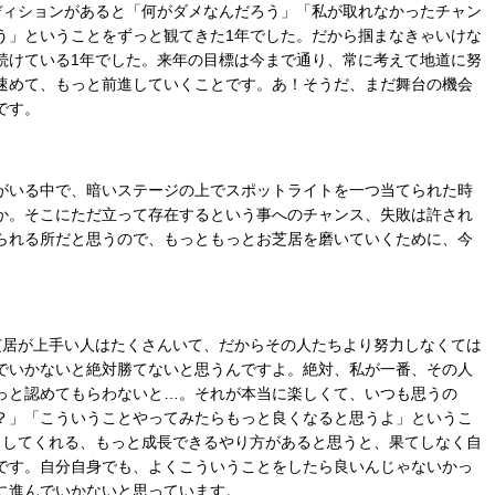
ディションがあると「何がダメなんだろう」「私が取れなかったチャン
う」ということをずっと観てきた1年でした。だから掴まなきゃいけな
続けている1年でした。来年の目標は今まで通り、常に考えて地道に努
速めて、もっと前進していくことです。あ！そうだ、まだ舞台の機会
です。
がいる中で、暗いステージの上でスポットライトを一つ当てられた時
か。そこにただ立って存在するという事へのチャンス、失敗は許され
られる所だと思うので、もっともっとお芝居を磨いていくために、今
お芝居が上手い人はたくさんいて、だからその人たちより努力しなくては
でいかないと絶対勝てないと思うんですよ。絶対、私が一番、その人
っと認めてもらわないと…。それが本当に楽しくて、いつも思うの
？」「こういうことやってみたらもっと良くなると思うよ」というこ
出してくれる、もっと成長できるやり方があると思うと、果てしなく自
です。自分自身でも、よくこういうことをしたら良いんじゃないかっ
に進んでいかないと思っています。