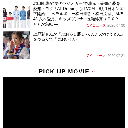
岩田剛典が”夢のラジオカー”で地元・愛知に夢を。
愛知トヨタ「AT Dream」新TVCM、8月1日オンエ
ア開始 ― ヘラルボニー松田崇弥・松田文登、AKB
48 八木愛月、キッズダンサー長瀬柊真（ＥＸＰ
Ｇ）が集結 ―
CMニュース
2026.07.30
上戸彩さんが『鬼おろし豚しゃぶぶっかけうどん』
をつるりで「鬼おいしい！」
CMニュース
2026.07.21
PICK UP MOVIE