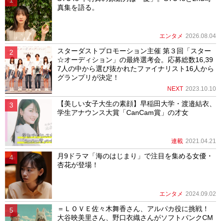
真集を語る。
エンタメ
2026.08.04
スターダストプロモーション主催 第３回「スター
☆オーディション」の最終選考会。応募総数16,39
7人の中から選び抜かれたファイナリスト16人から
グランプリが決定！
NEXT
2023.10.10
【美しい女子大生の素顔】早稲田大学・渡邉結衣、
学生アナウンス大賞「CanCam賞」の才女
連載
2021.04.21
月9ドラマ「海のはじまり」で注目を集める女優・
杏花が登場！
エンタメ
2024.09.02
＝ＬＯＶＥ佐々木舞香さん、アルパカ役に挑戦！
大谷映美里さん、野口衣織さんがソフトバンクCM