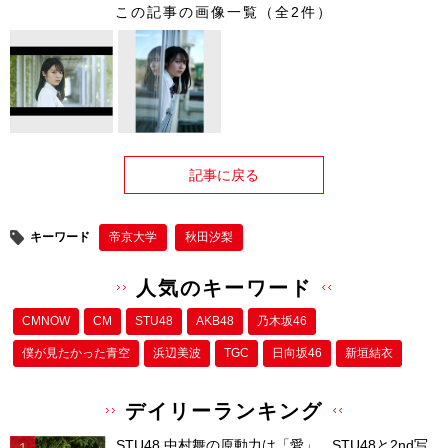
この記事の画像一覧（全2件）
記事に戻る
キーワード
帝京大学
秋田汐梨
人気のキーワード
CMNOW
CM
STU48
AKB48
乃木坂46
僕が⾒たかった⻘空
浜辺美波
TGC
日向坂46
新垣結衣
デイリーランキング
STU48 中村舞の原動力は「愛」。STU48と2nd写