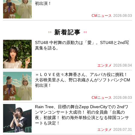
初出演！
CMニュース
2026.08.03
新着記事
STU48 中村舞の原動力は「愛」。STU48と2nd写
真集を語る。
エンタメ
2026.08.04
＝ＬＯＶＥ佐々木舞香さん、アルパカ役に挑戦！
大谷映美里さん、野口衣織さんがソフトバンクCM
初出演！
CMニュース
2026.08.03
Rain Tree、目標の舞台Zepp DiverCityでの 2ndワ
ンマンコンサート大成功！ 初の全員曲「台風の
夜」初披露！ 初の海外単独公演となる韓国コンサ
ートも決定！
エンタメ
2026.07.31