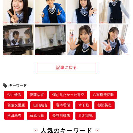
記事に戻る
キーワード
今井優希
伊藤ゆず
僕が⾒たかった⻘空
八重樫美伊咲
宮腰友里亜
山口結杏
岩本理瑚
木下藍
杉浦英恋
秋田莉杏
萩原心花
長谷川稀未
青木宙帆
人気のキーワード