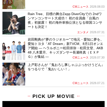
CMニュース
2026.08.03
Rain Tree、目標の舞台Zepp DiverCityでの 2ndワ
ンマンコンサート大成功！ 初の全員曲「台風の
夜」初披露！ 初の海外単独公演となる韓国コンサ
ートも決定！
エンタメ
2026.07.31
岩田剛典が”夢のラジオカー”で地元・愛知に夢を。
愛知トヨタ「AT Dream」新TVCM、8月1日オンエ
ア開始 ― ヘラルボニー松田崇弥・松田文登、AKB
48 八木愛月、キッズダンサー長瀬柊真（ＥＸＰ
Ｇ）が集結 ―
CMニュース
2026.07.30
上戸彩さんが『鬼おろし豚しゃぶぶっかけうどん』
をつるりで「鬼おいしい！」
CMニュース
2026.07.21
PICK UP MOVIE