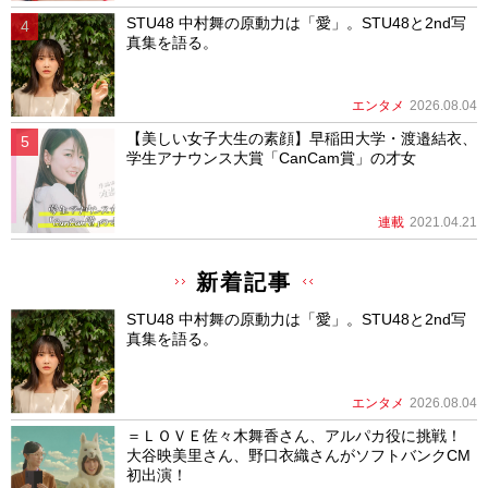
STU48 中村舞の原動力は「愛」。STU48と2nd写
真集を語る。
エンタメ
2026.08.04
【美しい女子大生の素顔】早稲田大学・渡邉結衣、
学生アナウンス大賞「CanCam賞」の才女
連載
2021.04.21
新着記事
STU48 中村舞の原動力は「愛」。STU48と2nd写
真集を語る。
エンタメ
2026.08.04
＝ＬＯＶＥ佐々木舞香さん、アルパカ役に挑戦！
大谷映美里さん、野口衣織さんがソフトバンクCM
初出演！