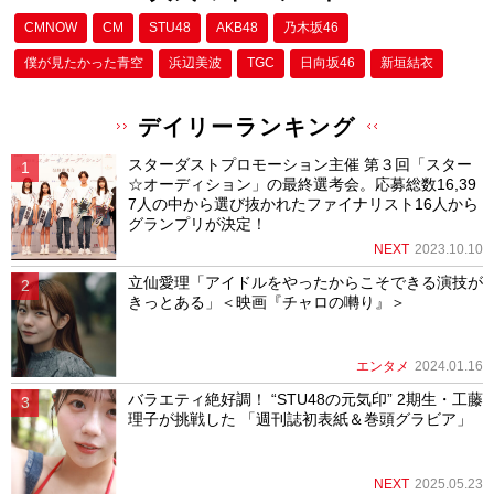
CMNOW
CM
STU48
AKB48
乃木坂46
僕が⾒たかった⻘空
浜辺美波
TGC
日向坂46
新垣結衣
デイリーランキング
スターダストプロモーション主催 第３回「スター
☆オーディション」の最終選考会。応募総数16,39
7人の中から選び抜かれたファイナリスト16人から
グランプリが決定！
NEXT
2023.10.10
立仙愛理「アイドルをやったからこそできる演技が
きっとある」＜映画『チャロの囀り』＞
エンタメ
2024.01.16
バラエティ絶好調！ “STU48の元気印” 2期生・工藤
理子が挑戦した 「週刊誌初表紙＆巻頭グラビア」
NEXT
2025.05.23