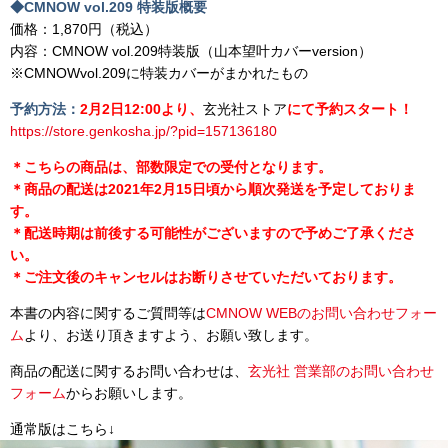
◆CMNOW vol.209 特装版概要
価格：1,870円（税込）
内容：CMNOW vol.209特装版（山本望叶カバーversion）
※CMNOWvol.209に特装カバーがまかれたもの
予約方法：
2月2日12:00より、
玄光社ストア
にて予約スタート！
https://store.genkosha.jp/?pid=157136180
＊こちらの商品は、部数限定での受付となります。
＊商品の配送は2021年2月15日頃から順次発送を予定しておりま
す。
＊配送時期は前後する可能性がございますので予めご了承くださ
い。
＊ご注文後のキャンセルはお断りさせていただいております。
本書の内容に関するご質問等は
CMNOW WEBのお問い合わせフォー
ム
より、お送り頂きますよう、お願い
致します。
商品の配送に関するお問い合わせは、
玄光社 営業部のお問い合わせ
フォーム
からお願いします。
通常版はこちら↓