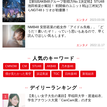
【第5回AKB48グループ歌唱力No.1決定戦】STU48
池田裕楽が戴冠！ 初開催のユニット戦は三村妃乃
らNGT48トリオが初優勝！
エンタメ
2023.03.06
NMB48 安部若菜の処女作「アイドル失格」。「ど
うだ！書いたぞ！」っていう思いもあるので、早く
読んでほしい気もします。
エンタメ
2022.11.17
人気のキーワード
CMNOW
CM
STU48
AKB48
乃木坂46
僕が⾒たかった⻘空
浜辺美波
TGC
日向坂46
新垣結衣
デイリーランキング
【美しい女子大生の素顔】早稲田大学・渡邉結衣、
学生アナウンス大賞「CanCam賞」の才女