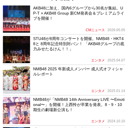
AKB48に加え、国内6グループから30名が集結。U
P-T × AKB48 Group 新CM発表会＆プレミアムライ
ブを開催！
CMニュース
2026.05.05
STU48が8周年コンサートを開催。NMB48・HKT4
8と 8周年記念特別対バン！ 「AKB48グループの底
力みせたるけん！！」
エンタメ
2025.04.07
NMB48 2025 年新成人メンバー 成人式オフィシャ
ルレポート
エンタメ
2025.01.14
NMB48が「NMB48 14th Anniversary LIVE 〜Emoti
onal〜」を開催！上西怜が卒業を発表。8・9・10
期生の劇場新公演も！
エンタメ
2024.10.10