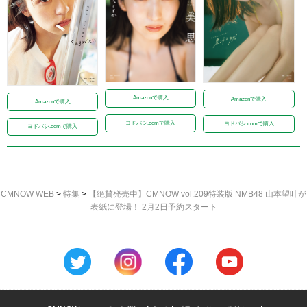
Amazonで購入
Amazonで購入
Amazonで購入
ヨドバシ.comで購入
ヨドバシ.comで購入
ヨドバシ.comで購入
CMNOW WEB
>
特集
>
【絶賛発売中】CMNOW vol.209特装版 NMB48 山本望叶が
表紙に登場！ 2月2日予約スタート