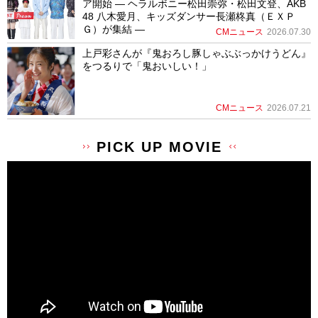
ア開始 ― ヘラルボニー松田崇弥・松田文登、AKB
48 八木愛月、キッズダンサー長瀬柊真（ＥＸＰ
Ｇ）が集結 ―
CMニュース
2026.07.30
上戸彩さんが『鬼おろし豚しゃぶぶっかけうどん』
をつるりで「鬼おいしい！」
CMニュース
2026.07.21
PICK UP MOVIE