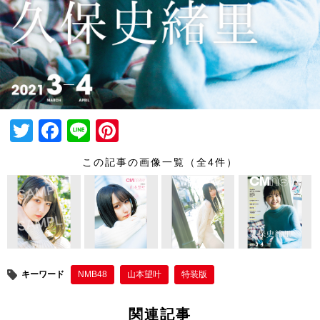
T
F
Li
Pi
wi
a
n
nt
この記事の画像一覧（全4件）
tt
c
e
er
er
e
e
b
st
o
o
キーワード
NMB48
山本望叶
特装版
k
関連記事