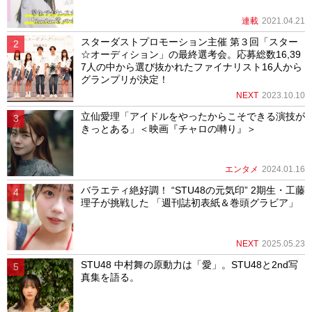
連載
2021.04.21
スターダストプロモーション主催 第３回「スター
☆オーディション」の最終選考会。応募総数16,39
7人の中から選び抜かれたファイナリスト16人から
グランプリが決定！
NEXT
2023.10.10
立仙愛理「アイドルをやったからこそできる演技が
きっとある」＜映画『チャロの囀り』＞
エンタメ
2024.01.16
バラエティ絶好調！ “STU48の元気印” 2期生・工藤
理子が挑戦した 「週刊誌初表紙＆巻頭グラビア」
NEXT
2025.05.23
STU48 中村舞の原動力は「愛」。STU48と2nd写
真集を語る。