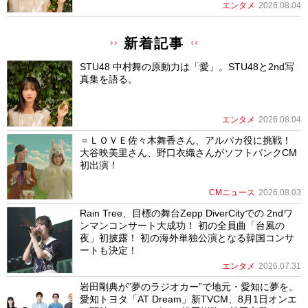
エンタメ
2026.08.04
新着記事
STU48 中村舞の原動力は「愛」。STU48と2nd写
真集を語る。
エンタメ
2026.08.04
＝ＬＯＶＥ佐々木舞香さん、アルパカ役に挑戦！
大谷映美里さん、野口衣織さんがソフトバンクCM
初出演！
CMニュース
2026.08.03
Rain Tree、目標の舞台Zepp DiverCityでの 2ndワ
ンマンコンサート大成功！ 初の全員曲「台風の
夜」初披露！ 初の海外単独公演となる韓国コンサ
ートも決定！
エンタメ
2026.07.31
岩田剛典が”夢のラジオカー”で地元・愛知に夢を。
愛知トヨタ「AT Dream」新TVCM、8月1日オンエ