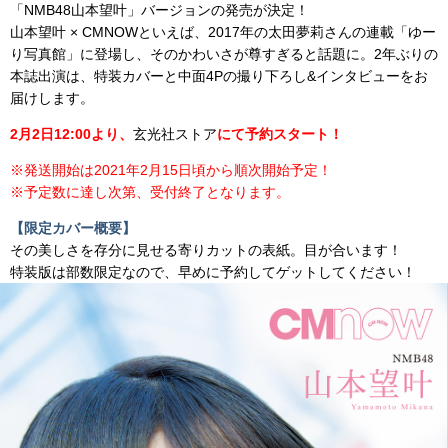
「NMB48山本望叶」バージョンの発売が決定！
山本望叶 × CMNOWといえば、2017年の太田夢莉さんの連載「ゆー
り写真館」に登場し、そのかわいさが尊すぎると話題に。2年ぶりの
本誌出演は、特装カバーと中面4Pの撮り下ろし&インタビューをお
届けします。
2月2日12:00より、
玄光社ストア
にて予約スタート！
※発送開始は2021年2月15日頃から順次開始予定！
※予定数に達し次第、受付終了となります。
【限定カバー概要】
その美しさを存分に見せる寄りカットの表紙。目が合います！
特装版は部数限定なので、早めに予約してゲットしてください！