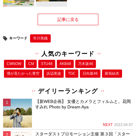
記事に戻る
キーワード
市川美織
人気のキーワード
CMNOW
CM
STU48
AKB48
乃木坂46
僕が⾒たかった⻘空
浜辺美波
TGC
日向坂46
新垣結衣
デイリーランキング
【新WEB企画】 女優とカメラとフィルムと。花岡
すみれ Photo by Dream Aya
NEXT
2022.04.07
スターダストプロモーション主催 第３回「スター