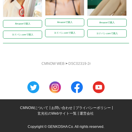
Amazonで購入
Amazonで購入
Amazonで購入
ヨドバシ.comで購入
ヨドバシ.comで購入
ヨドバシ.comで購入
CMNOW WEB
>
DSC02319-2r
CMNOWについて
お問い合わせ
プライバシーポリシー
玄光社のWebサイト一覧
運営会社
Copyright © GENKOSHA Co. All rights reserved.