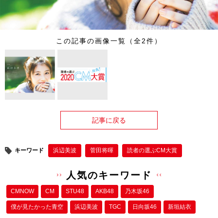
この記事の画像一覧（全2件）
記事に戻る
キーワード
浜辺美波
菅田将暉
読者の選ぶCM大賞
人気のキーワード
CMNOW
CM
STU48
AKB48
乃木坂46
僕が⾒たかった⻘空
浜辺美波
TGC
日向坂46
新垣結衣