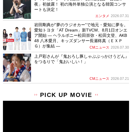
夜」初披露！ 初の海外単独公演となる韓国コンサ
ートも決定！
エンタメ
2026.07.31
岩田剛典が”夢のラジオカー”で地元・愛知に夢を。
愛知トヨタ「AT Dream」新TVCM、8月1日オンエ
ア開始 ― ヘラルボニー松田崇弥・松田文登、AKB
48 八木愛月、キッズダンサー長瀬柊真（ＥＸＰ
Ｇ）が集結 ―
CMニュース
2026.07.30
上戸彩さんが『鬼おろし豚しゃぶぶっかけうどん』
をつるりで「鬼おいしい！」
CMニュース
2026.07.21
PICK UP MOVIE