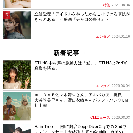
特集
2021.08.06
立仙愛理「アイドルをやったからこそできる演技が
きっとある」＜映画『チャロの囀り』＞
エンタメ
2024.01.16
新着記事
STU48 中村舞の原動力は「愛」。STU48と2nd写
真集を語る。
エンタメ
2026.08.04
＝ＬＯＶＥ佐々木舞香さん、アルパカ役に挑戦！
大谷映美里さん、野口衣織さんがソフトバンクCM
初出演！
CMニュース
2026.08.03
Rain Tree、目標の舞台Zepp DiverCityでの 2ndワ
ンマンコンサート大成功！ 初の全員曲「台風の