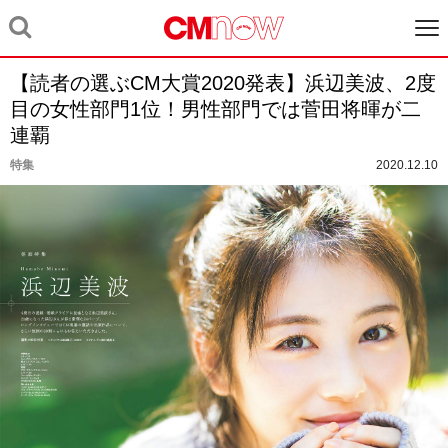
【読者の選ぶCM大賞2020発表】浜辺美波、2度
目の女性部門1位！男性部門では菅田将暉が二
連覇
特集
2020.12.10