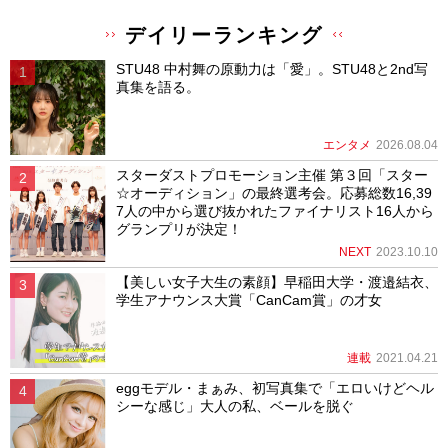
デイリーランキング
STU48 中村舞の原動力は「愛」。STU48と2nd写
真集を語る。
エンタメ
2026.08.04
スターダストプロモーション主催 第３回「スター
☆オーディション」の最終選考会。応募総数16,39
7人の中から選び抜かれたファイナリスト16人から
グランプリが決定！
NEXT
2023.10.10
【美しい女子大生の素顔】早稲田大学・渡邉結衣、
学生アナウンス大賞「CanCam賞」の才女
連載
2021.04.21
eggモデル・まぁみ、初写真集で「エロいけどヘル
シーな感じ」大人の私、ベールを脱ぐ