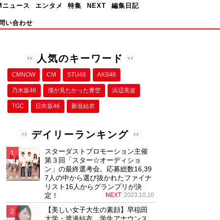
Mニュース
エンタメ
特集
NEXT
編集日記
問い合わせ
人気のキーワード
CMNOW
CM
STU48
AKB48
乃木坂46
僕が⾒たかった⻘空
浜辺美波
TGC
日向坂46
新垣結衣
デイリーランキング
スターダストプロモーション主催
第３回「スター☆オーディショ
ン」の最終選考会。応募総数16,39
7人の中から選び抜かれたファイナ
リスト16人からグランプリが決
定！
NEXT
2023.10.10
【美しい女子大生の素顔】早稲田
大学・渡邉結衣、学生アナウンス