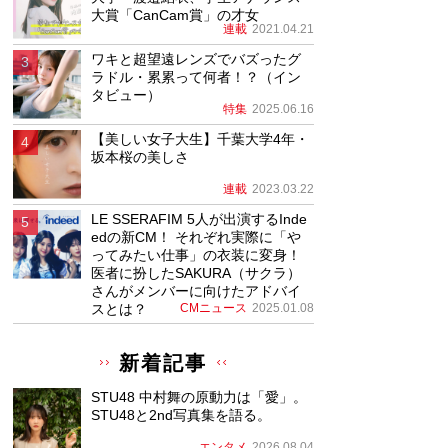
大賞「CanCam賞」の才女
連載
2021.04.21
ワキと超望遠レンズでバズったグ
ラドル・累累って何者！？（イン
タビュー）
特集
2025.06.16
【美しい女子大生】千葉大学4年・
坂本桜の美しさ
連載
2023.03.22
LE SSERAFIM 5人が出演するInde
edの新CM！ それぞれ実際に「や
ってみたい仕事」の衣装に変身！
医者に扮したSAKURA（サクラ）
さんがメンバーに向けたアドバイ
スとは？
CMニュース
2025.01.08
新着記事
STU48 中村舞の原動力は「愛」。
STU48と2nd写真集を語る。
エンタメ
2026.08.04