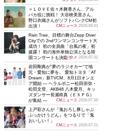
＝ＬＯＶＥ佐々木舞香さん、アル
パカ役に挑戦！ 大谷映美里さん、
野口衣織さんがソフトバンクCM初
出演！
CMニュース
2026.08.03
Rain Tree、目標の舞台Zepp Diver
Cityでの 2ndワンマンコンサート大
成功！ 初の全員曲「台風の夜」初
披露！ 初の海外単独公演となる韓
国コンサートも決定！
エンタメ
2026.07.31
岩田剛典が”夢のラジオカー”で地
元・愛知に夢を。 愛知トヨタ「AT
Dream」新TVCM、8月1日オンエ
ア開始 ― ヘラルボニー松田崇弥・
松田文登、AKB48 八木愛月、キッ
ズダンサー長瀬柊真（ＥＸＰＧ）
が集結 ―
CMニュース
2026.07.30
上戸彩さんが『鬼おろし豚しゃぶ
ぶっかけうどん』をつるりで「鬼
おいしい！」
CMニュース
2026.07.21