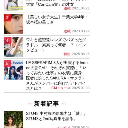
大賞「CanCam賞」の才女
連載
2021.04.21
【美しい女子大生】千葉大学4年・
坂本桜の美しさ
連載
2023.03.22
ワキと超望遠レンズでバズったグ
ラドル・累累って何者！？（イン
タビュー）
特集
2025.06.16
LE SSERAFIM 5人が出演するInde
edの新CM！ それぞれ実際に「や
ってみたい仕事」の衣装に変身！
医者に扮したSAKURA（サクラ）
さんがメンバーに向けたアドバイ
スとは？
CMニュース
2025.01.08
新着記事
STU48 中村舞の原動力は「愛」。
STU48と2nd写真集を語る。
エンタメ
2026.08.04