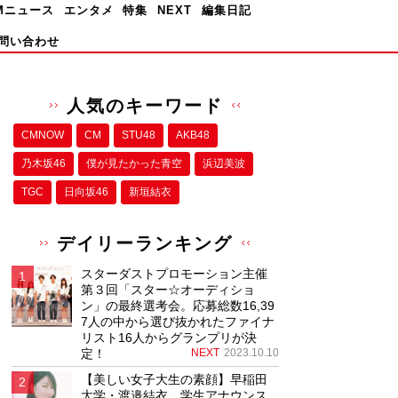
Mニュース
エンタメ
特集
NEXT
編集日記
問い合わせ
人気のキーワード
CMNOW
CM
STU48
AKB48
乃木坂46
僕が⾒たかった⻘空
浜辺美波
TGC
日向坂46
新垣結衣
デイリーランキング
スターダストプロモーション主催
第３回「スター☆オーディショ
ン」の最終選考会。応募総数16,39
7人の中から選び抜かれたファイナ
リスト16人からグランプリが決
定！
NEXT
2023.10.10
【美しい女子大生の素顔】早稲田
大学・渡邉結衣、学生アナウンス