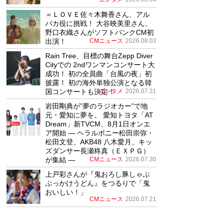
＝ＬＯＶＥ佐々木舞香さん、アル
パカ役に挑戦！ 大谷映美里さん、
野口衣織さんがソフトバンクCM初
出演！
CMニュース
2026.08.03
Rain Tree、目標の舞台Zepp Diver
Cityでの 2ndワンマンコンサート大
成功！ 初の全員曲「台風の夜」初
披露！ 初の海外単独公演となる韓
国コンサートも決定！
エンタメ
2026.07.31
岩田剛典が”夢のラジオカー”で地
元・愛知に夢を。 愛知トヨタ「AT
Dream」新TVCM、8月1日オンエ
ア開始 ― ヘラルボニー松田崇弥・
松田文登、AKB48 八木愛月、キッ
ズダンサー長瀬柊真（ＥＸＰＧ）
が集結 ―
CMニュース
2026.07.30
上戸彩さんが『鬼おろし豚しゃぶ
ぶっかけうどん』をつるりで「鬼
おいしい！」
CMニュース
2026.07.21