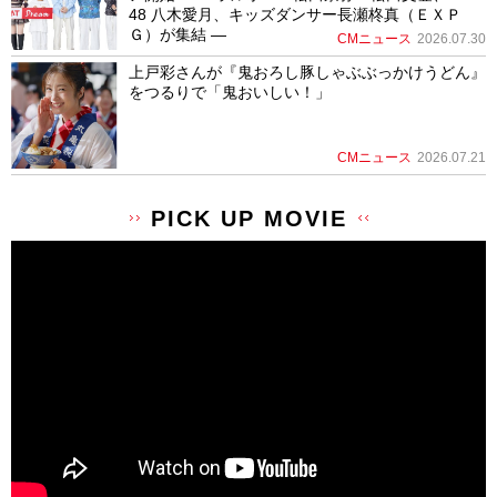
48 八木愛月、キッズダンサー長瀬柊真（ＥＸＰ
Ｇ）が集結 ―
CMニュース
2026.07.30
上戸彩さんが『鬼おろし豚しゃぶぶっかけうどん』
をつるりで「鬼おいしい！」
CMニュース
2026.07.21
PICK UP MOVIE