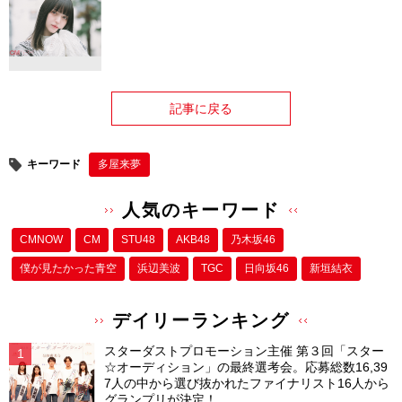
記事に戻る
キーワード
多屋来夢
人気のキーワード
CMNOW
CM
STU48
AKB48
乃木坂46
僕が⾒たかった⻘空
浜辺美波
TGC
日向坂46
新垣結衣
デイリーランキング
スターダストプロモーション主催 第３回「スター
☆オーディション」の最終選考会。応募総数16,39
7人の中から選び抜かれたファイナリスト16人から
グランプリが決定！