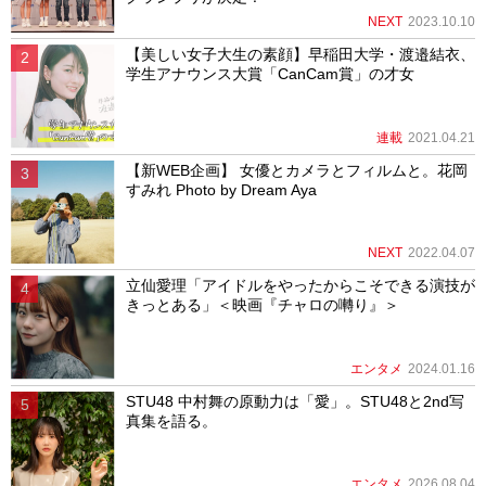
NEXT
2023.10.10
【美しい女子大生の素顔】早稲田大学・渡邉結衣、
学生アナウンス大賞「CanCam賞」の才女
連載
2021.04.21
【新WEB企画】 女優とカメラとフィルムと。花岡
すみれ Photo by Dream Aya
NEXT
2022.04.07
立仙愛理「アイドルをやったからこそできる演技が
きっとある」＜映画『チャロの囀り』＞
エンタメ
2024.01.16
STU48 中村舞の原動力は「愛」。STU48と2nd写
真集を語る。
エンタメ
2026.08.04