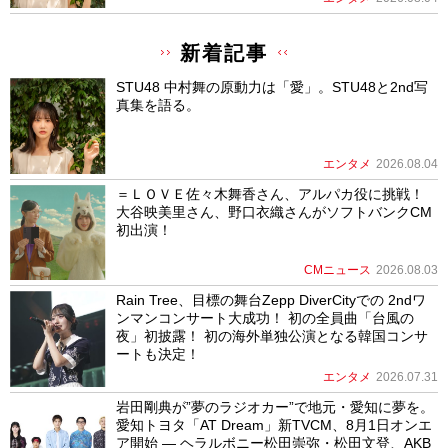
新着記事
STU48 中村舞の原動力は「愛」。STU48と2nd写
真集を語る。
エンタメ
2026.08.04
＝ＬＯＶＥ佐々木舞香さん、アルパカ役に挑戦！
大谷映美里さん、野口衣織さんがソフトバンクCM
初出演！
CMニュース
2026.08.03
Rain Tree、目標の舞台Zepp DiverCityでの 2ndワ
ンマンコンサート大成功！ 初の全員曲「台風の
夜」初披露！ 初の海外単独公演となる韓国コンサ
ートも決定！
エンタメ
2026.07.31
岩田剛典が”夢のラジオカー”で地元・愛知に夢を。
愛知トヨタ「AT Dream」新TVCM、8月1日オンエ
ア開始 ― ヘラルボニー松田崇弥・松田文登、AKB