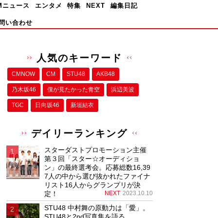
Mニュース
エンタメ
特集
NEXT
編集日記
問い合わせ
人気のキーワード
CMNOW
CM
STU48
AKB48
乃木坂46
僕が⾒たかった⻘空
浜辺美波
TGC
日向坂46
新垣結衣
デイリーランキング
スターダストプロモーション主催
第３回「スター☆オーディショ
ン」の最終選考会。応募総数16,39
7人の中から選び抜かれたファイナ
リスト16人からグランプリが決
定！
NEXT
2023.10.10
STU48 中村舞の原動力は「愛」。
STU48と2nd写真集を語る。