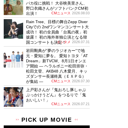
パカ役に挑戦！ 大谷映美里さん、
野口衣織さんがソフトバンクCM初
出演！
CMニュース
2026.08.03
Rain Tree、目標の舞台Zepp Diver
Cityでの 2ndワンマンコンサート大
成功！ 初の全員曲「台風の夜」初
披露！ 初の海外単独公演となる韓
国コンサートも決定！
エンタメ
2026.07.31
岩田剛典が”夢のラジオカー”で地
元・愛知に夢を。 愛知トヨタ「AT
Dream」新TVCM、8月1日オンエ
ア開始 ― ヘラルボニー松田崇弥・
松田文登、AKB48 八木愛月、キッ
ズダンサー長瀬柊真（ＥＸＰＧ）
が集結 ―
CMニュース
2026.07.30
上戸彩さんが『鬼おろし豚しゃぶ
ぶっかけうどん』をつるりで「鬼
おいしい！」
CMニュース
2026.07.21
PICK UP MOVIE