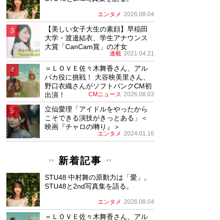
エンタメ
2026.08.04
【美しい女子大生の素顔】早稲田
大学・渡邉結衣、学生アナウンス
大賞「CanCam賞」の才女
連載
2021.04.21
＝ＬＯＶＥ佐々木舞香さん、アル
パカ役に挑戦！ 大谷映美里さん、
野口衣織さんがソフトバンクCM初
出演！
CMニュース
2026.08.03
立仙愛理「アイドルをやったから
こそできる演技がきっとある」＜
映画『チャロの囀り』＞
エンタメ
2024.01.16
新着記事
STU48 中村舞の原動力は「愛」。
STU48と2nd写真集を語る。
エンタメ
2026.08.04
＝ＬＯＶＥ佐々木舞香さん、アル