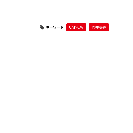
キーワード
CMNOW
菅井友香