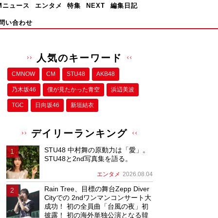
Mニュース
エンタメ
特集
NEXT
編集日記
問い合わせ
人気のキーワード
CMNOW
CM
STU48
AKB48
乃木坂46
僕が⾒たかった⻘空
浜辺美波
TGC
日向坂46
新垣結衣
デイリーランキング
STU48 中村舞の原動力は「愛」。
STU48と2nd写真集を語る。
エンタメ
2026.08.04
Rain Tree、目標の舞台Zepp Diver
Cityでの 2ndワンマンコンサート大
成功！ 初の全員曲「台風の夜」初
披露！ 初の海外単独公演となる韓