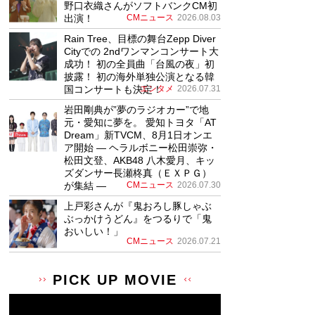
野口衣織さんがソフトバンクCM初
出演！
CMニュース
2026.08.03
Rain Tree、目標の舞台Zepp Diver
Cityでの 2ndワンマンコンサート大
成功！ 初の全員曲「台風の夜」初
披露！ 初の海外単独公演となる韓
国コンサートも決定！
エンタメ
2026.07.31
岩田剛典が”夢のラジオカー”で地
元・愛知に夢を。 愛知トヨタ「AT
Dream」新TVCM、8月1日オンエ
ア開始 ― ヘラルボニー松田崇弥・
松田文登、AKB48 八木愛月、キッ
ズダンサー長瀬柊真（ＥＸＰＧ）
が集結 ―
CMニュース
2026.07.30
上戸彩さんが『鬼おろし豚しゃぶ
ぶっかけうどん』をつるりで「鬼
おいしい！」
CMニュース
2026.07.21
PICK UP MOVIE