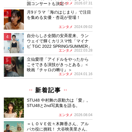
国コンサートも決定！
エンタメ
2026.07.31
月9ドラマ「海のはじまり」で注目
を集める女優・杏花が登場！
エンタメ
2024.09.02
自分らしさ全開の安斉星来、ラン
ウェイで輝くカリスマ性「マイナ
ビ TGC 2022 SPRING/SUMMER」
エンタメ
2022.03.28
立仙愛理「アイドルをやったから
こそできる演技がきっとある」＜
映画『チャロの囀り』＞
エンタメ
2024.01.16
新着記事
STU48 中村舞の原動力は「愛」。
STU48と2nd写真集を語る。
エンタメ
2026.08.04
＝ＬＯＶＥ佐々木舞香さん、アル
パカ役に挑戦！ 大谷映美里さん、