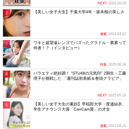
NEXT
2023.10.10
【美しい女子大生】千葉大学4年・坂本桜の美しさ
連載
2023.03.22
ワキと超望遠レンズでバズったグラドル・累累って
何者！？（インタビュー）
特集
2025.06.16
バラエティ絶好調！ “STU48の元気印” 2期生・工藤
理子が挑戦した 「週刊誌初表紙＆巻頭グラビア」
NEXT
2025.05.23
【美しい女子大生の素顔】早稲田大学・渡邉結衣、
学生アナウンス大賞「CanCam賞」の才女
連載
2021.04.21