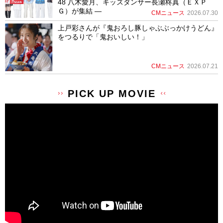
48 八木愛月、キッズダンサー長瀬柊真（ＥＸＰ
Ｇ）が集結 ―
CMニュース
2026.07.30
上戸彩さんが『鬼おろし豚しゃぶぶっかけうどん』
をつるりで「鬼おいしい！」
CMニュース
2026.07.21
PICK UP MOVIE