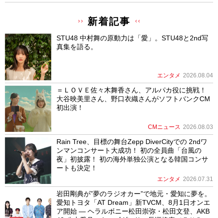
新着記事
STU48 中村舞の原動力は「愛」。STU48と2nd写
真集を語る。
エンタメ
2026.08.04
＝ＬＯＶＥ佐々木舞香さん、アルパカ役に挑戦！
大谷映美里さん、野口衣織さんがソフトバンクCM
初出演！
CMニュース
2026.08.03
Rain Tree、目標の舞台Zepp DiverCityでの 2ndワ
ンマンコンサート大成功！ 初の全員曲「台風の
夜」初披露！ 初の海外単独公演となる韓国コンサ
ートも決定！
エンタメ
2026.07.31
岩田剛典が”夢のラジオカー”で地元・愛知に夢を。
愛知トヨタ「AT Dream」新TVCM、8月1日オンエ
ア開始 ― ヘラルボニー松田崇弥・松田文登、AKB