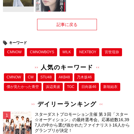
記事に戻る
キーワード
CMNOW
CMNOWBOYS
M!LK
NEXTBOY
宮世琉弥
人気のキーワード
CMNOW
CM
STU48
AKB48
乃木坂46
僕が⾒たかった⻘空
浜辺美波
TGC
日向坂46
新垣結衣
デイリーランキング
スターダストプロモーション主催 第３回「スター
☆オーディション」の最終選考会。応募総数16,39
7人の中から選び抜かれたファイナリスト16人から
グランプリが決定！