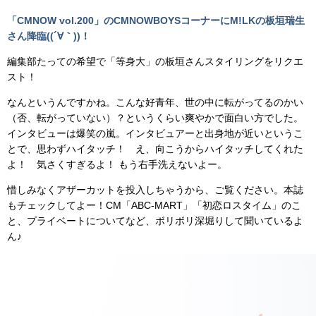
「CMNOW vol.200」のCMNOWBOYSコーナーにM!LKの板垣瑞生
さん降臨((´∀｀))！
編集部たっての希望で「等身大」の板垣さんスタイリングをリクエ
スト！
なんというんですかね。こんな好青年、世の中に転がってるのかい
（否、転がっていない）？というくらい爽やかで面白い方でした。
インタビューは爆笑の嵐。インタビュアーと出身地が近いというこ
とで、思わずハイタッチ！ え、向こうからハイタッチしてくれた
よ！ 気さくすぎるよ！ もう右手洗えないよー。
惜しみなくアザーカットを投入しちゃうから、ご覧ください。本誌
もチェックしてよー！CM「ABC-MART」「初恋ロスタイム」のこ
と、プライベートについてなど、ボリボリ深堀りして聞いているよ
ん♪