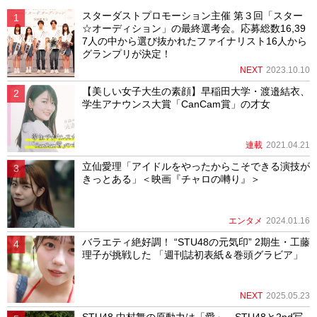
スターダストプロモーション主催 第３回「スター
☆オーディション」の最終選考会。応募総数16,39
7人の中から選び抜かれたファイナリスト16人から
グランプリが決定！
NEXT
2023.10.10
【美しい女子大生の素顔】早稲田大学・渡邉結衣、
学生アナウンス大賞「CanCam賞」の才女
連載
2021.04.21
立仙愛理「アイドルをやったからこそできる演技が
きっとある」＜映画『チャロの囀り』＞
エンタメ
2024.01.16
バラエティ絶好調！ “STU48の元気印” 2期生・工藤
理子が挑戦した 「週刊誌初表紙＆巻頭グラビア」
NEXT
2025.05.23