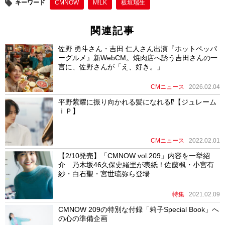
キーワード
CMNOW
M!LK
板垣瑞生
k
関連記事
佐野 勇斗さん・吉田 仁人さん出演『ホットペッパ
ーグルメ』新WebCM。焼肉店へ誘う吉田さんの一
言に、佐野さんが「え、好き。」
CMニュース
2026.02.04
平野紫耀に振り向かれる髪になれる⁉【ジュレーム
ｉＰ】
CMニュース
2022.02.01
【2/10発売】「CMNOW vol.209」内容を一挙紹
介 乃木坂46久保史緒里が表紙！佐藤楓・小宮有
紗・白石聖・宮世琉弥ら登場
特集
2021.02.09
CMNOW 209の特別な付録「莉子Special Book」へ
の心の準備企画