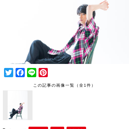
T
F
Li
Pi
wi
a
n
nt
この記事の画像一覧（全1件）
tt
c
e
er
er
e
e
b
st
o
o