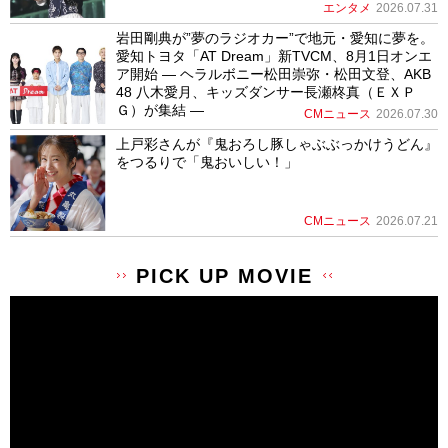
エンタメ
2026.07.31
岩田剛典が”夢のラジオカー”で地元・愛知に夢を。
愛知トヨタ「AT Dream」新TVCM、8月1日オンエ
ア開始 ― ヘラルボニー松田崇弥・松田文登、AKB
48 八木愛月、キッズダンサー長瀬柊真（ＥＸＰ
Ｇ）が集結 ―
CMニュース
2026.07.30
上戸彩さんが『鬼おろし豚しゃぶぶっかけうどん』
をつるりで「鬼おいしい！」
CMニュース
2026.07.21
PICK UP MOVIE