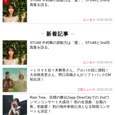
STU48 中村舞の原動力は「愛」。STU48と2nd写
真集を語る。
エンタメ
2026.08.04
新着記事
STU48 中村舞の原動力は「愛」。STU48と2nd写
真集を語る。
エンタメ
2026.08.04
＝ＬＯＶＥ佐々木舞香さん、アルパカ役に挑戦！
大谷映美里さん、野口衣織さんがソフトバンクCM
初出演！
CMニュース
2026.08.03
Rain Tree、目標の舞台Zepp DiverCityでの 2ndワ
ンマンコンサート大成功！ 初の全員曲「台風の
夜」初披露！ 初の海外単独公演となる韓国コンサ
ートも決定！