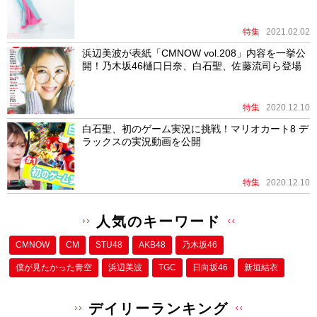
特集
2021.02.02
浜辺美波が表紙「CMNOW vol.208」内容を一挙公
開！乃木坂46樋口日奈、白石聖、佐藤流司ら登場
特集
2020.12.10
白石聖、初のゲーム実況に挑戦！マリオカート8 デ
ラックスの実況動画を公開
特集
2020.12.10
人気のキーワード
CMNOW
CM
STU48
AKB48
乃木坂46
僕が⾒たかった⻘空
浜辺美波
TGC
日向坂46
新垣結衣
デイリーランキング