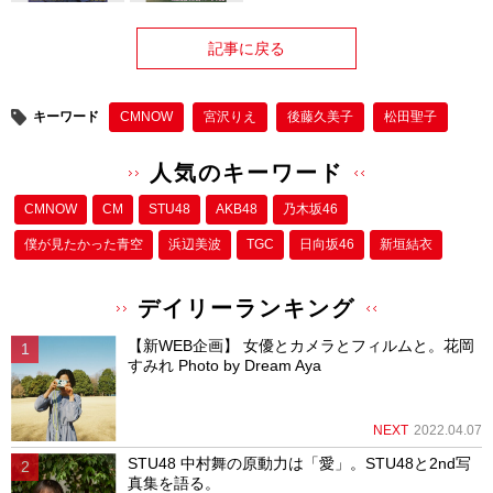
記事に戻る
キーワード
CMNOW
宮沢りえ
後藤久美子
松田聖子
人気のキーワード
CMNOW
CM
STU48
AKB48
乃木坂46
僕が⾒たかった⻘空
浜辺美波
TGC
日向坂46
新垣結衣
デイリーランキング
【新WEB企画】 女優とカメラとフィルムと。花岡
すみれ Photo by Dream Aya
NEXT
2022.04.07
STU48 中村舞の原動力は「愛」。STU48と2nd写
真集を語る。