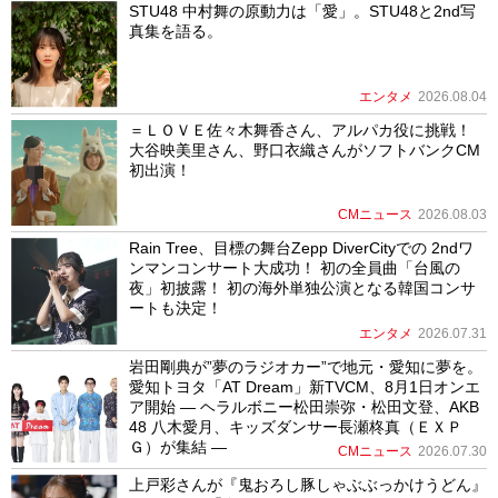
STU48 中村舞の原動力は「愛」。STU48と2nd写
真集を語る。
エンタメ
2026.08.04
＝ＬＯＶＥ佐々木舞香さん、アルパカ役に挑戦！
大谷映美里さん、野口衣織さんがソフトバンクCM
初出演！
CMニュース
2026.08.03
Rain Tree、目標の舞台Zepp DiverCityでの 2ndワ
ンマンコンサート大成功！ 初の全員曲「台風の
夜」初披露！ 初の海外単独公演となる韓国コンサ
ートも決定！
エンタメ
2026.07.31
岩田剛典が”夢のラジオカー”で地元・愛知に夢を。
愛知トヨタ「AT Dream」新TVCM、8月1日オンエ
ア開始 ― ヘラルボニー松田崇弥・松田文登、AKB
48 八木愛月、キッズダンサー長瀬柊真（ＥＸＰ
Ｇ）が集結 ―
CMニュース
2026.07.30
上戸彩さんが『鬼おろし豚しゃぶぶっかけうどん』