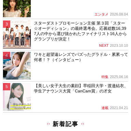
エンタメ
2026.08.04
スターダストプロモーション主催 第３回「スター
☆オーディション」の最終選考会。応募総数16,39
7人の中から選び抜かれたファイナリスト16人から
グランプリが決定！
NEXT
2023.10.10
ワキと超望遠レンズでバズったグラドル・累累って
何者！？（インタビュー）
特集
2025.06.16
【美しい女子大生の素顔】早稲田大学・渡邉結衣、
学生アナウンス大賞「CanCam賞」の才女
連載
2021.04.21
新着記事