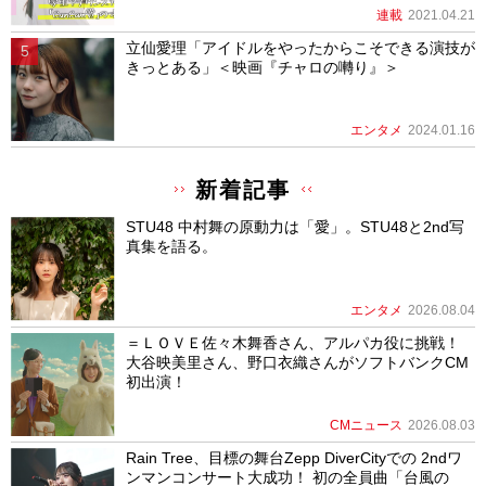
連載
2021.04.21
立仙愛理「アイドルをやったからこそできる演技が
きっとある」＜映画『チャロの囀り』＞
エンタメ
2024.01.16
新着記事
STU48 中村舞の原動力は「愛」。STU48と2nd写
真集を語る。
エンタメ
2026.08.04
＝ＬＯＶＥ佐々木舞香さん、アルパカ役に挑戦！
大谷映美里さん、野口衣織さんがソフトバンクCM
初出演！
CMニュース
2026.08.03
Rain Tree、目標の舞台Zepp DiverCityでの 2ndワ
ンマンコンサート大成功！ 初の全員曲「台風の