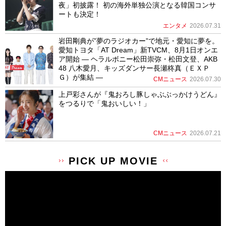
夜」初披露！ 初の海外単独公演となる韓国コンサ
ートも決定！
エンタメ
2026.07.31
岩田剛典が”夢のラジオカー”で地元・愛知に夢を。
愛知トヨタ「AT Dream」新TVCM、8月1日オンエ
ア開始 ― ヘラルボニー松田崇弥・松田文登、AKB
48 八木愛月、キッズダンサー長瀬柊真（ＥＸＰ
Ｇ）が集結 ―
CMニュース
2026.07.30
上戸彩さんが『鬼おろし豚しゃぶぶっかけうどん』
をつるりで「鬼おいしい！」
CMニュース
2026.07.21
PICK UP MOVIE