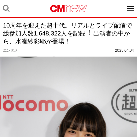
10周年を迎えた超⼗代。リアルとライブ配信で
総参加⼈数1,648,322⼈を記録︕ 出演者の中か
ら、水瀬紗彩耶が登場！
エンタメ
2025.04.04