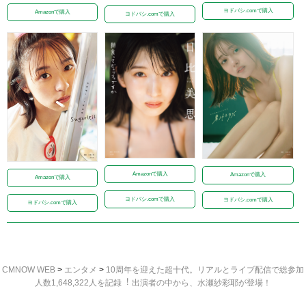
ヨドバシ.comで購入
Amazonで購入
ヨドバシ.comで購入
Amazonで購入
Amazonで購入
Amazonで購入
ヨドバシ.comで購入
ヨドバシ.comで購入
ヨドバシ.comで購入
CMNOW WEB
>
エンタメ
>
10周年を迎えた超⼗代。リアルとライブ配信で総参加
⼈数1,648,322⼈を記録︕ 出演者の中から、水瀬紗彩耶が登場！