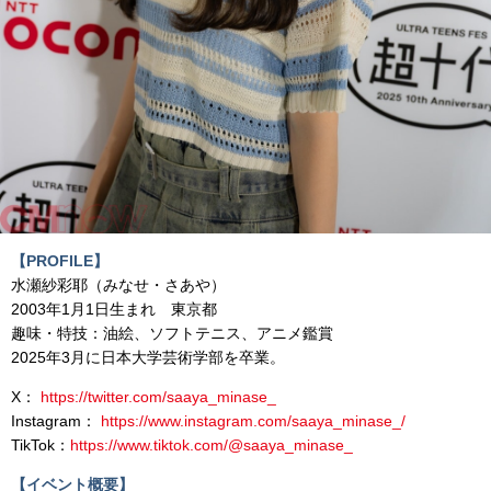
【PROFILE】
水瀬紗彩耶（みなせ・さあや）
2003年1月1日生まれ 東京都
趣味・特技：油絵、ソフトテニス、アニメ鑑賞
2025年3月に日本大学芸術学部を卒業。
X：
https://twitter.com/saaya_minase_
Instagram：
https://www.instagram.com/saaya_minase_/
TikTok：
https://www.tiktok.com/@saaya_minase_
【イベント概要】