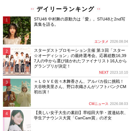
デイリーランキング
STU48 中村舞の原動力は「愛」。STU48と2nd写
真集を語る。
エンタメ
2026.08.04
スターダストプロモーション主催 第３回「スター
☆オーディション」の最終選考会。応募総数16,39
7人の中から選び抜かれたファイナリスト16人から
グランプリが決定！
NEXT
2023.10.10
＝ＬＯＶＥ佐々木舞香さん、アルパカ役に挑戦！
大谷映美里さん、野口衣織さんがソフトバンクCM
初出演！
CMニュース
2026.08.03
【美しい女子大生の素顔】早稲田大学・渡邉結衣、
学生アナウンス大賞「CanCam賞」の才女