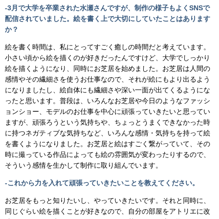
-3月で大学を卒業された水瀬さんですが、制作の様子もよくSNSで
配信されていました。絵を書く上で大切にしていたことはあります
か？
絵を書く時間は、私にとってすごく癒しの時間だと考えています。
小さい頃から絵を描くのが好きだったんですけど、大学でしっかり
絵を描くようになり、同時にお芝居を始めました。お芝居は人間の
感情やその繊細さを使うお仕事なので、それが絵にもより出るよう
になりましたし、絵自体にも繊細さや深い一面が出てくるようにな
ったと思います。普段は、いろんなお芝居や今日のようなファッシ
ョンショー、モデルのお仕事を中心に頑張っていきたいと思ってい
ますが、頑張ろうという気持ちや、ちょっとうまくできなかった時
に持つネガティブな気持ちなど、いろんな感情・気持ちを持って絵
を書くようになりました。お芝居と絵はすごく繋がっていて、その
時に撮っている作品によっても絵の雰囲気が変わったりするので、
そういう感情を生かして制作に取り組んでいます。
-これから力を入れて頑張っていきたいことを教えてください。
お芝居をもっと知りたいし、やっていきたいです。それと同時に、
同じぐらい絵を描くことが好きなので、自分の部屋をアトリエに改