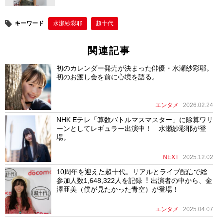
キーワード
水瀬紗彩耶
超十代
関連記事
初のカレンダー発売が決まった俳優・水瀬紗彩耶。
初のお渡し会を前に心境を語る。
エンタメ
2026.02.24
NHK Eテレ「算数バトルマスマスター」に除算ワリ
ーンとしてレギュラー出演中！ 水瀬紗彩耶が登
場。
NEXT
2025.12.02
10周年を迎えた超⼗代。リアルとライブ配信で総
参加⼈数1,648,322⼈を記録︕ 出演者の中から、金
澤亜美（僕が見たかった青空）が登場！
エンタメ
2025.04.07