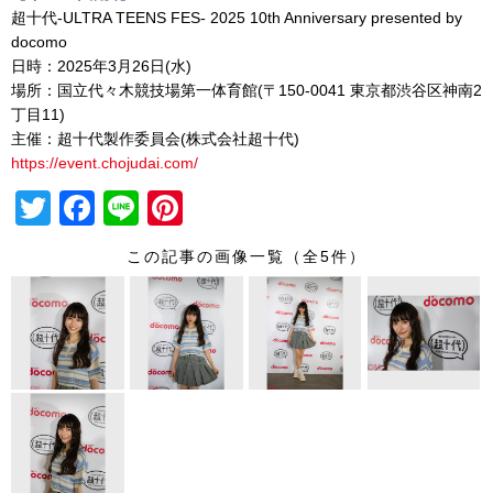
超⼗代-ULTRA TEENS FES- 2025 10th Anniversary presented by
docomo
日時：2025年3⽉26⽇(⽔)
場所：国⽴代々⽊競技場第⼀体育館(〒150-0041 東京都渋⾕区神南2
丁⽬11)
主催：超⼗代製作委員会(株式会社超⼗代)
https://event.chojudai.com/
T
F
Li
Pi
wi
a
n
nt
この記事の画像一覧（全5件）
tt
c
e
er
er
e
e
b
st
o
o
k