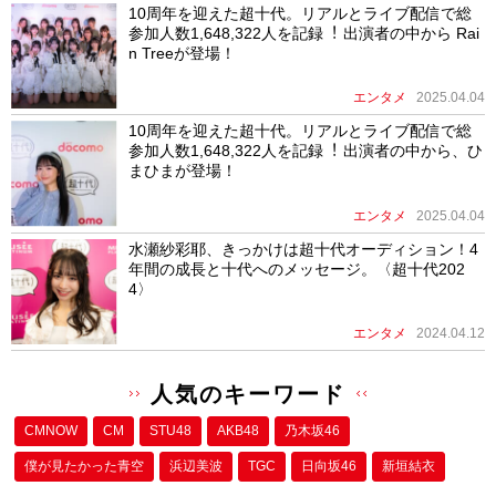
10周年を迎えた超⼗代。リアルとライブ配信で総
参加⼈数1,648,322⼈を記録︕ 出演者の中から Rai
n Treeが登場！
エンタメ
2025.04.04
10周年を迎えた超⼗代。リアルとライブ配信で総
参加⼈数1,648,322⼈を記録︕ 出演者の中から、ひ
まひまが登場！
エンタメ
2025.04.04
水瀬紗彩耶、きっかけは超十代オーディション！4
年間の成長と十代へのメッセージ。〈超十代202
4〉
エンタメ
2024.04.12
人気のキーワード
CMNOW
CM
STU48
AKB48
乃木坂46
僕が⾒たかった⻘空
浜辺美波
TGC
日向坂46
新垣結衣