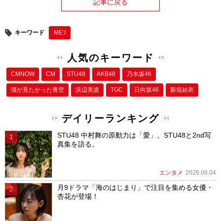
記事に戻る
キーワード
ME:I
人気のキーワード
CMNOW
CM
STU48
AKB48
乃木坂46
僕が⾒たかった⻘空
浜辺美波
TGC
日向坂46
新垣結衣
デイリーランキング
STU48 中村舞の原動力は「愛」。STU48と2nd写
真集を語る。
エンタメ
2026.08.04
月9ドラマ「海のはじまり」で注目を集める女優・
杏花が登場！