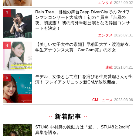
エンタメ
2024.09.02
Rain Tree、目標の舞台Zepp DiverCityでの 2ndワ
ンマンコンサート大成功！ 初の全員曲「台風の
夜」初披露！ 初の海外単独公演となる韓国コンサ
ートも決定！
エンタメ
2026.07.31
【美しい女子大生の素顔】早稲田大学・渡邉結衣、
学生アナウンス大賞「CanCam賞」の才女
連載
2021.04.21
モデル、女優として注目を浴びる生見愛瑠さんが出
演！ フレイアクリニック新CMが放映開始。
CMニュース
2023.03.06
新着記事
STU48 中村舞の原動力は「愛」。STU48と2nd写
真集を語る。