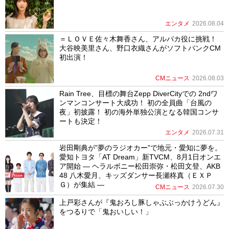
エンタメ
2026.08.04
＝ＬＯＶＥ佐々木舞香さん、アルパカ役に挑戦！
大谷映美里さん、野口衣織さんがソフトバンクCM
初出演！
CMニュース
2026.08.03
Rain Tree、目標の舞台Zepp DiverCityでの 2ndワ
ンマンコンサート大成功！ 初の全員曲「台風の
夜」初披露！ 初の海外単独公演となる韓国コンサ
ートも決定！
エンタメ
2026.07.31
岩田剛典が”夢のラジオカー”で地元・愛知に夢を。
愛知トヨタ「AT Dream」新TVCM、8月1日オンエ
ア開始 ― ヘラルボニー松田崇弥・松田文登、AKB
48 八木愛月、キッズダンサー長瀬柊真（ＥＸＰ
Ｇ）が集結 ―
CMニュース
2026.07.30
上戸彩さんが『鬼おろし豚しゃぶぶっかけうどん』
をつるりで「鬼おいしい！」