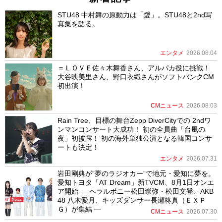
STU48 中村舞の原動力は「愛」。STU48と2nd写
真集を語る。
エンタメ
2026.08.04
＝ＬＯＶＥ佐々木舞香さん、アルパカ役に挑戦！
大谷映美里さん、野口衣織さんがソフトバンクCM
初出演！
CMニュース
2026.08.03
Rain Tree、目標の舞台Zepp DiverCityでの 2ndワ
ンマンコンサート大成功！ 初の全員曲「台風の
夜」初披露！ 初の海外単独公演となる韓国コンサ
ートも決定！
エンタメ
2026.07.31
岩田剛典が”夢のラジオカー”で地元・愛知に夢を。
愛知トヨタ「AT Dream」新TVCM、8月1日オンエ
ア開始 ― ヘラルボニー松田崇弥・松田文登、AKB
48 八木愛月、キッズダンサー長瀬柊真（ＥＸＰ
Ｇ）が集結 ―
CMニュース
2026.07.30