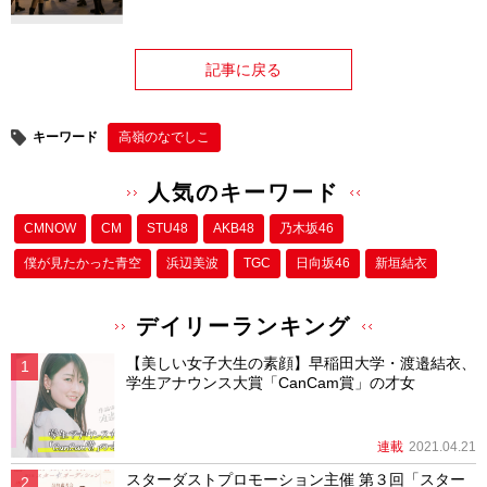
記事に戻る
キーワード
高嶺のなでしこ
人気のキーワード
CMNOW
CM
STU48
AKB48
乃木坂46
僕が⾒たかった⻘空
浜辺美波
TGC
日向坂46
新垣結衣
デイリーランキング
【美しい女子大生の素顔】早稲田大学・渡邉結衣、
学生アナウンス大賞「CanCam賞」の才女
連載
2021.04.21
スターダストプロモーション主催 第３回「スター