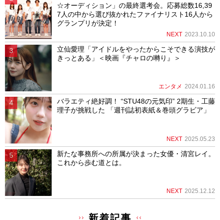
☆オーディション」の最終選考会。応募総数16,39
7人の中から選び抜かれたファイナリスト16人から
グランプリが決定！
NEXT
2023.10.10
立仙愛理「アイドルをやったからこそできる演技が
きっとある」＜映画『チャロの囀り』＞
エンタメ
2024.01.16
バラエティ絶好調！ “STU48の元気印” 2期生・工藤
理子が挑戦した 「週刊誌初表紙＆巻頭グラビア」
NEXT
2025.05.23
新たな事務所への所属が決まった女優・清宮レイ。
これから歩む道とは。
NEXT
2025.12.12
新着記事