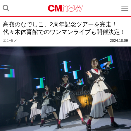
高嶺のなでしこ、2周年記念ツアーを完走！
代々木体育館でのワンマンライブも開催決定！
エンタメ
2024.10.09