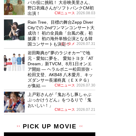
パカ役に挑戦！ 大谷映美里さん、
野口衣織さんがソフトバンクCM初
出演！
CMニュース
2026.08.03
Rain Tree、目標の舞台Zepp Diver
Cityでの 2ndワンマンコンサート大
成功！ 初の全員曲「台風の夜」初
披露！ 初の海外単独公演となる韓
国コンサートも決定！
エンタメ
2026.07.31
岩田剛典が”夢のラジオカー”で地
元・愛知に夢を。 愛知トヨタ「AT
Dream」新TVCM、8月1日オンエ
ア開始 ― ヘラルボニー松田崇弥・
松田文登、AKB48 八木愛月、キッ
ズダンサー長瀬柊真（ＥＸＰＧ）
が集結 ―
CMニュース
2026.07.30
上戸彩さんが『鬼おろし豚しゃぶ
ぶっかけうどん』をつるりで「鬼
おいしい！」
CMニュース
2026.07.21
PICK UP MOVIE