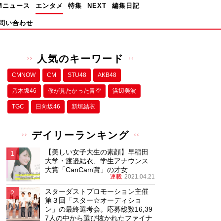
Mニュース
エンタメ
特集
NEXT
編集日記
問い合わせ
人気のキーワード
CMNOW
CM
STU48
AKB48
乃木坂46
僕が⾒たかった⻘空
浜辺美波
TGC
日向坂46
新垣結衣
デイリーランキング
【美しい女子大生の素顔】早稲田
大学・渡邉結衣、学生アナウンス
大賞「CanCam賞」の才女
連載
2021.04.21
スターダストプロモーション主催
第３回「スター☆オーディショ
ン」の最終選考会。応募総数16,39
7人の中から選び抜かれたファイナ