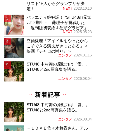
リスト16人からグランプリが決
定！
NEXT
2023.10.10
バラエティ絶好調！ “STU48の元気
印” 2期生・工藤理子が挑戦した
「週刊誌初表紙＆巻頭グラビア」
NEXT
2025.05.23
立仙愛理「アイドルをやったから
こそできる演技がきっとある」＜
映画『チャロの囀り』＞
エンタメ
2024.01.16
STU48 中村舞の原動力は「愛」。
STU48と2nd写真集を語る。
エンタメ
2026.08.04
新着記事
STU48 中村舞の原動力は「愛」。
STU48と2nd写真集を語る。
エンタメ
2026.08.04
＝ＬＯＶＥ佐々木舞香さん、アル