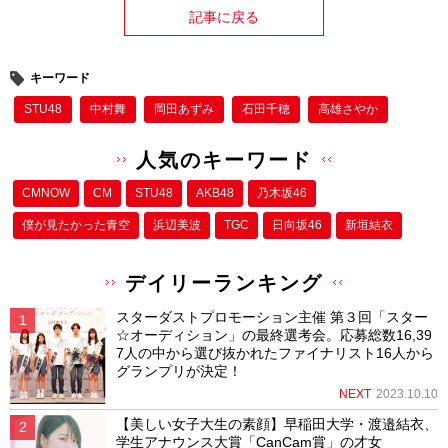
記事に戻る
キーワード
STU48
中村舞
岡田あずみ
石田千穂
高雄さやか
人気のキーワード
CMNOW
CM
STU48
AKB48
乃木坂46
僕が⾒たかった⻘空
浜辺美波
TGC
日向坂46
新垣結衣
デイリーランキング
スターダストプロモーション主催 第３回「スター
☆オーディション」の最終選考会。応募総数16,39
7人の中から選び抜かれたファイナリスト16人から
グランプリが決定！
NEXT
2023.10.10
【美しい女子大生の素顔】早稲田大学・渡邉結衣、
学生アナウンス大賞「CanCam賞」の才女