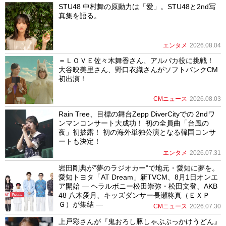
STU48 中村舞の原動力は「愛」。STU48と2nd写
真集を語る。
エンタメ
2026.08.04
＝ＬＯＶＥ佐々木舞香さん、アルパカ役に挑戦！
大谷映美里さん、野口衣織さんがソフトバンクCM
初出演！
CMニュース
2026.08.03
Rain Tree、目標の舞台Zepp DiverCityでの 2ndワ
ンマンコンサート大成功！ 初の全員曲「台風の
夜」初披露！ 初の海外単独公演となる韓国コンサ
ートも決定！
エンタメ
2026.07.31
岩田剛典が”夢のラジオカー”で地元・愛知に夢を。
愛知トヨタ「AT Dream」新TVCM、8月1日オンエ
ア開始 ― ヘラルボニー松田崇弥・松田文登、AKB
48 八木愛月、キッズダンサー長瀬柊真（ＥＸＰ
Ｇ）が集結 ―
CMニュース
2026.07.30
上戸彩さんが『鬼おろし豚しゃぶぶっかけうどん』