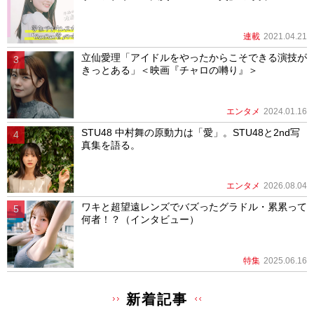
連載
2021.04.21
立仙愛理「アイドルをやったからこそできる演技が
きっとある」＜映画『チャロの囀り』＞
エンタメ
2024.01.16
STU48 中村舞の原動力は「愛」。STU48と2nd写
真集を語る。
エンタメ
2026.08.04
ワキと超望遠レンズでバズったグラドル・累累って
何者！？（インタビュー）
特集
2025.06.16
新着記事