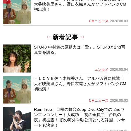
大谷映美里さん、野口衣織さんがソフトバンクCM
初出演！
CMニュース
2026.08.03
新着記事
STU48 中村舞の原動力は「愛」。STU48と2nd写
真集を語る。
エンタメ
2026.08.04
＝ＬＯＶＥ佐々木舞香さん、アルパカ役に挑戦！
大谷映美里さん、野口衣織さんがソフトバンクCM
初出演！
CMニュース
2026.08.03
Rain Tree、目標の舞台Zepp DiverCityでの 2ndワ
ンマンコンサート大成功！ 初の全員曲「台風の
夜」初披露！ 初の海外単独公演となる韓国コンサ
ートも決定！