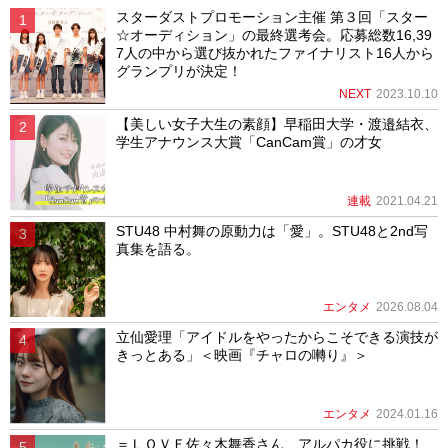
スターダストプロモーション主催 第３回「スター
☆オーディション」の最終選考会。応募総数16,39
7人の中から選び抜かれたファイナリスト16人から
グランプリが決定！
NEXT
2023.10.10
【美しい女子大生の素顔】早稲田大学・渡邉結衣、
学生アナウンス大賞「CanCam賞」の才女
連載
2021.04.21
STU48 中村舞の原動力は「愛」。STU48と2nd写
真集を語る。
エンタメ
2026.08.04
立仙愛理「アイドルをやったからこそできる演技が
きっとある」＜映画『チャロの囀り』＞
エンタメ
2024.01.16
＝ＬＯＶＥ佐々木舞香さん、アルパカ役に挑戦！