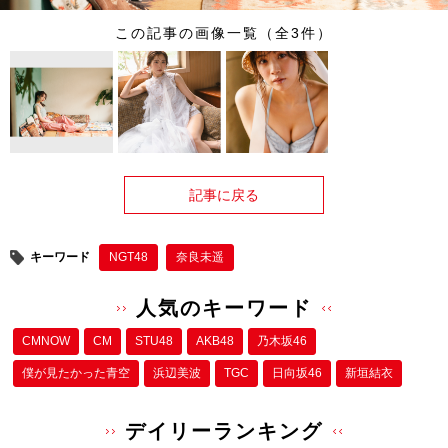
この記事の画像一覧（全3件）
記事に戻る
キーワード
NGT48
奈良未遥
人気のキーワード
CMNOW
CM
STU48
AKB48
乃木坂46
僕が⾒たかった⻘空
浜辺美波
TGC
日向坂46
新垣結衣
デイリーランキング