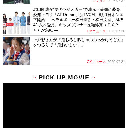
エンタメ
2026.07.31
岩田剛典が”夢のラジオカー”で地元・愛知に夢を。
愛知トヨタ「AT Dream」新TVCM、8月1日オンエ
ア開始 ― ヘラルボニー松田崇弥・松田文登、AKB
48 八木愛月、キッズダンサー長瀬柊真（ＥＸＰ
Ｇ）が集結 ―
CMニュース
2026.07.30
上戸彩さんが『鬼おろし豚しゃぶぶっかけうどん』
をつるりで「鬼おいしい！」
CMニュース
2026.07.21
PICK UP MOVIE