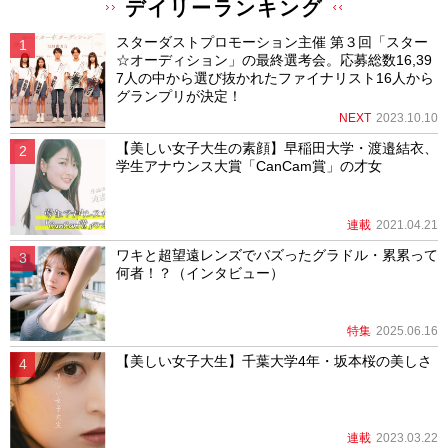
デイリーランキング
スターダストプロモーション主催 第３回「スター
☆オーディション」の最終選考会。応募総数16,39
7人の中から選び抜かれたファイナリスト16人から
グランプリが決定！
NEXT
2023.10.10
【美しい女子大生の素顔】早稲田大学・渡邉結衣、
学生アナウンス大賞「CanCam賞」の才女
連載
2021.04.21
ワキと超望遠レンズでバズったグラドル・累累って
何者！？（インタビュー）
特集
2025.06.16
【美しい女子大生】千葉大学4年・坂本桜の美しさ
連載
2023.03.22