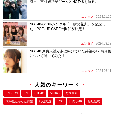
海里、三村妃乃がゲームとNGT48を語る。
エンタメ
2024.11.16
NGT48の10thシングル「一瞬の花火」を記念し
た、POP-UP CAFÉの開催が決定！
エンタメ
2024.08.28
NGT48 奈良未遥が夢に掲げていた待望の1st写真集
について聞いてみた！
エンタメ
2024.07.11
人気のキーワード
CMNOW
CM
STU48
AKB48
乃木坂46
僕が⾒たかった⻘空
浜辺美波
TGC
日向坂46
新垣結衣