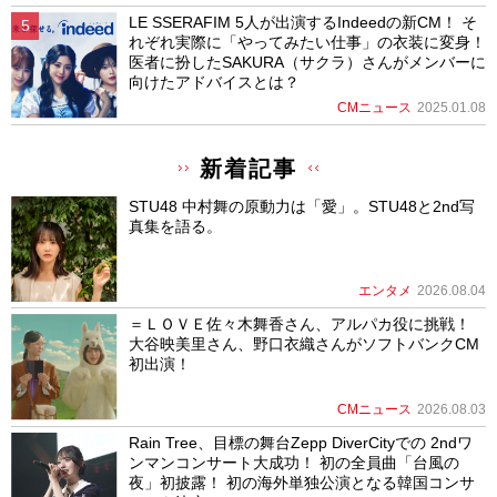
LE SSERAFIM 5人が出演するIndeedの新CM！ そ
れぞれ実際に「やってみたい仕事」の衣装に変身！
医者に扮したSAKURA（サクラ）さんがメンバーに
向けたアドバイスとは？
CMニュース
2025.01.08
新着記事
STU48 中村舞の原動力は「愛」。STU48と2nd写
真集を語る。
エンタメ
2026.08.04
＝ＬＯＶＥ佐々木舞香さん、アルパカ役に挑戦！
大谷映美里さん、野口衣織さんがソフトバンクCM
初出演！
CMニュース
2026.08.03
Rain Tree、目標の舞台Zepp DiverCityでの 2ndワ
ンマンコンサート大成功！ 初の全員曲「台風の
夜」初披露！ 初の海外単独公演となる韓国コンサ