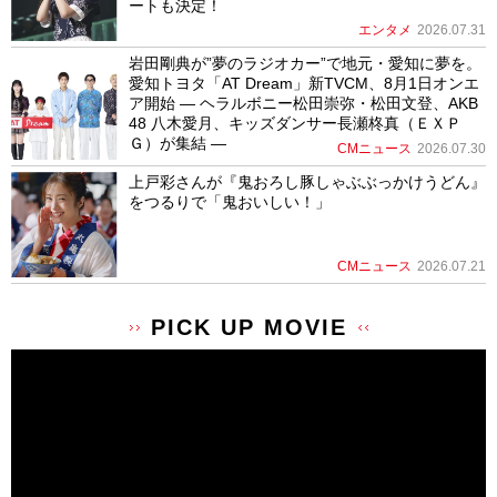
ートも決定！
エンタメ
2026.07.31
岩田剛典が”夢のラジオカー”で地元・愛知に夢を。
愛知トヨタ「AT Dream」新TVCM、8月1日オンエ
ア開始 ― ヘラルボニー松田崇弥・松田文登、AKB
48 八木愛月、キッズダンサー長瀬柊真（ＥＸＰ
Ｇ）が集結 ―
CMニュース
2026.07.30
上戸彩さんが『鬼おろし豚しゃぶぶっかけうどん』
をつるりで「鬼おいしい！」
CMニュース
2026.07.21
PICK UP MOVIE