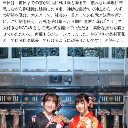
当日は、前日までの雪が足元に残り雨も降る中、慣れない草履に苦
戦しながら御社殿に移動した４名。神妙な面持ちで神主から1 人ず
つ祈祷を受け、大人として、社会の一員としての自覚と決意を新た
に。ご祈祷を終え、お札を受け取った４期生 奥村百花は｢こうして
大好きなNGT48 として成人式を開いていただき、素敵な振袖も着さ
せていただいて、何度も心がジーンとしました。NGT48 の奥村百花
として自分自身成長して行けるように頑張りたいです！｣と語った。