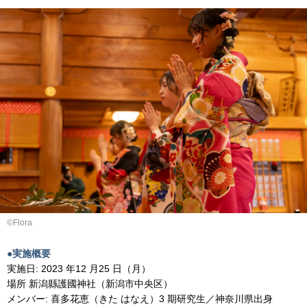
©︎Flora
●実施概要
実施日: 2023 年12 月25 日（月）
場所 新潟縣護國神社（新潟市中央区）
メンバー: 喜多花恵（きた はなえ）3 期研究生／神奈川県出身