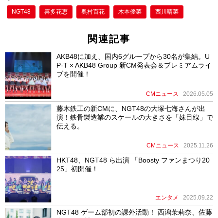
NGT48
喜多花恵
奥村百花
木本優菜
西川晴菜
関連記事
AKB48に加え、国内6グループから30名が集結。U
P-T × AKB48 Group 新CM発表会＆プレミアムライ
ブを開催！
CMニュース
2026.05.05
藤木鉄工の新CMに、NGT48の大塚七海さんが出
演！鉄骨製造業のスケールの大きさを「妹目線」で
伝える。
CMニュース
2025.11.26
HKT48、NGT48 ら出演 「Boosty ファンまつり20
25」初開催！
エンタメ
2025.09.22
NGT48 ゲーム部初の課外活動！ 西潟茉莉奈、佐藤