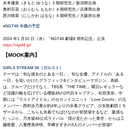
木本優菜（きもと ゆうな）3 期研究生／新潟県出身
奥村百花（おくむら ももか）4 期研究生／兵庫県出身
西川晴菜（にしかわ はるな）4 期研究生／大阪府出身
●NGT48 今後の予定
2024 年1 月10 日（水）「NGT48 劇場8 周年記念」公演
https://ngt48.jp/
【MOOK案内】
GIRLS STREAM 06（ガルスト）
テーマは「旬な彼女のとある一日」。旬な女優、アイドルの「ある
一日」を追いかけたグラフィック&インタビューマガジン。表紙
は、グループだけでなく、TBS系「THE TIME,」曜日レギュラーな
ど活躍の幅を広げている櫻坂46の2代目キャプテン、松田里奈。中
面には『ラストアイドル』のセカンドユニット「Love Cocchi」の元
メンバー・西村歩乃果が約4年ぶりの水着グラビア。少女歌劇団ミモ
ザーヌから、こちらも水着でちばひなのが初登場するなど、夏感も
たっぷり。乃木坂46公式ライバル「僕が見たかった青空」からは工
藤唯愛、八重樫美伊咲、早﨑すずきの3人のメンバーが登場!!