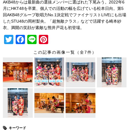
AKB48からは最新曲の選抜メンバーに選ばれた下尾みう。2022年6
月にHKT48を卒業、
個人での活動の幅を広げている松本日向。第5
回AKB48グループ歌唱力No.
1決定戦でファイナリストLIVEにも出場
したSTU48の岡村
梨央。「超無敵クラス」
などで活躍する崎本紗
衣、満開の笑顔が素敵な熊井戸花も初登場。
T
F
Li
Pi
wi
a
n
nt
この記事の画像一覧（全7件）
tt
c
e
er
er
e
e
b
st
o
o
k
キーワード