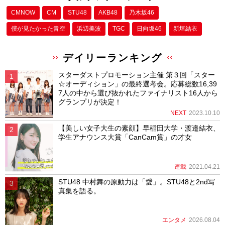
CMNOW
CM
STU48
AKB48
乃木坂46
僕が⾒たかった⻘空
浜辺美波
TGC
日向坂46
新垣結衣
デイリーランキング
スターダストプロモーション主催 第３回「スター
☆オーディション」の最終選考会。応募総数16,39
7人の中から選び抜かれたファイナリスト16人から
グランプリが決定！
NEXT
2023.10.10
【美しい女子大生の素顔】早稲田大学・渡邉結衣、
学生アナウンス大賞「CanCam賞」の才女
連載
2021.04.21
STU48 中村舞の原動力は「愛」。STU48と2nd写
真集を語る。
エンタメ
2026.08.04