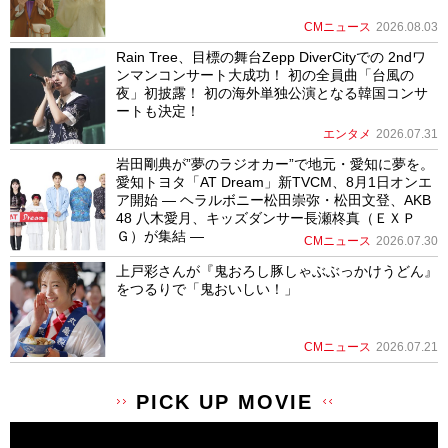
CMニュース
2026.08.03
Rain Tree、目標の舞台Zepp DiverCityでの 2ndワ
ンマンコンサート大成功！ 初の全員曲「台風の
夜」初披露！ 初の海外単独公演となる韓国コンサ
ートも決定！
エンタメ
2026.07.31
岩田剛典が”夢のラジオカー”で地元・愛知に夢を。
愛知トヨタ「AT Dream」新TVCM、8月1日オンエ
ア開始 ― ヘラルボニー松田崇弥・松田文登、AKB
48 八木愛月、キッズダンサー長瀬柊真（ＥＸＰ
Ｇ）が集結 ―
CMニュース
2026.07.30
上戸彩さんが『鬼おろし豚しゃぶぶっかけうどん』
をつるりで「鬼おいしい！」
CMニュース
2026.07.21
PICK UP MOVIE